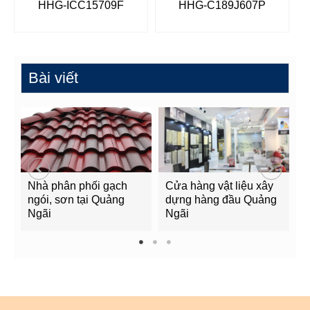
HHG-ICC15709F
HHG-C189J607P
Bài viết
Nhà phân phối gạch
Cửa hàng vật liệu xây
C
ngói, sơn tại Quảng
dựng hàng đầu Quảng
t
Ngãi
Ngãi
Q
1
2
3