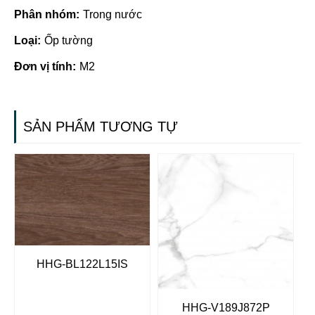
Phân nhóm:
Trong nước
Loại:
Ốp tường
Đơn vị tính:
M2
SẢN PHẨM TƯƠNG TỰ
HHG-BL122L15IS
HHG-V189J872P