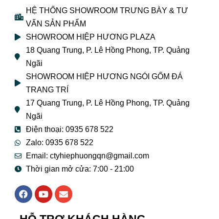
HỆ THỐNG SHOWROOM TRƯNG BÀY & TƯ
VẤN SẢN PHẨM
SHOWROOM HIỆP HƯƠNG PLAZA
18 Quang Trung, P. Lê Hồng Phong, TP. Quảng
Ngãi
SHOWROOM HIỆP HƯƠNG NGÓI GỐM ĐÁ
TRANG TRÍ
17 Quang Trung, P. Lê Hồng Phong, TP. Quảng
Ngãi
Điện thoại: 0935 678 522
Zalo: 0935 678 522
Email: ctyhiephuongqn@gmail.com
Thời gian mở cửa: 7:00 - 21:00
F
Y
E
a
o
n
c
u
v
e
t
e