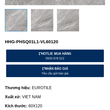
HHG-PHSQ01L1-VL60120
HOTLIE MUA HÀNG
0935 678 522
NHẬN BÁO GIÁ
Yêu cầu gửi báo giá
Thương hiệu:
EUROTILE
Xuất xứ:
VIET NAM
Kích thước:
60X120