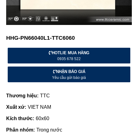
HHG-PN66040L1-TTC6060
HOTLIE MUA HÀNG
0935 678 522
NHẬN BÁO GIÁ
Yêu cầu gửi báo giá
Thương hiệu:
TTC
Xuất xứ:
VIET NAM
Kích thước:
60x60
Phân nhóm:
Trong nước