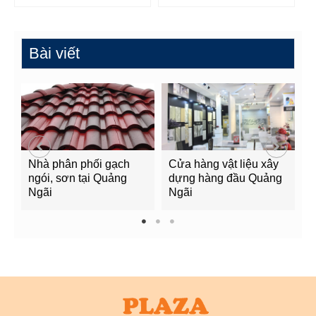
Bài viết
Nhà phân phối gạch
Cửa hàng vật liệu xây
C
ngói, sơn tại Quảng
dựng hàng đầu Quảng
t
Ngãi
Ngãi
Q
1
2
3