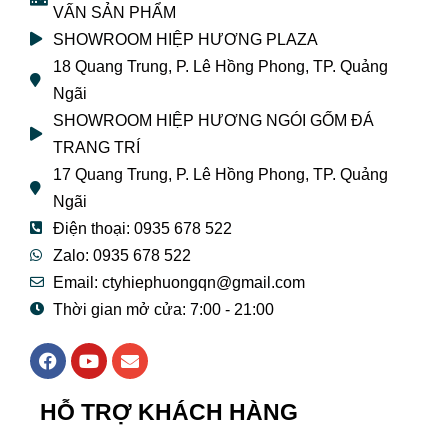
VẤN SẢN PHẨM
SHOWROOM HIỆP HƯƠNG PLAZA
18 Quang Trung, P. Lê Hồng Phong, TP. Quảng
Ngãi
SHOWROOM HIỆP HƯƠNG NGÓI GỐM ĐÁ
TRANG TRÍ
17 Quang Trung, P. Lê Hồng Phong, TP. Quảng
Ngãi
Điện thoại: 0935 678 522
Zalo: 0935 678 522
Email: ctyhiephuongqn@gmail.com
Thời gian mở cửa: 7:00 - 21:00
F
Y
E
a
o
n
c
u
v
e
t
e
HỖ TRỢ KHÁCH HÀNG
b
u
l
o
b
o