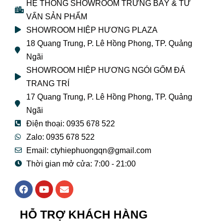
HỆ THỐNG SHOWROOM TRƯNG BÀY & TƯ
VẤN SẢN PHẨM
SHOWROOM HIỆP HƯƠNG PLAZA
18 Quang Trung, P. Lê Hồng Phong, TP. Quảng
Ngãi
SHOWROOM HIỆP HƯƠNG NGÓI GỐM ĐÁ
TRANG TRÍ
17 Quang Trung, P. Lê Hồng Phong, TP. Quảng
Ngãi
Điện thoại: 0935 678 522
Zalo: 0935 678 522
Email: ctyhiephuongqn@gmail.com
Thời gian mở cửa: 7:00 - 21:00
F
Y
E
a
o
n
c
u
v
e
t
e
HỖ TRỢ KHÁCH HÀNG
b
u
l