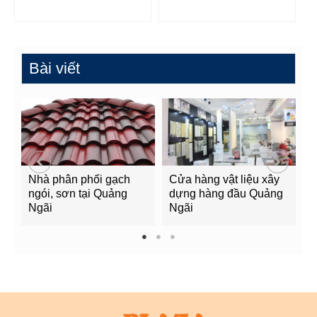
Bài viết
Nhà phân phối gạch
Cửa hàng vật liệu xây
C
ngói, sơn tại Quảng
dựng hàng đầu Quảng
t
Ngãi
Ngãi
Q
1
2
3