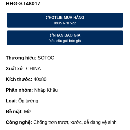
HHG-ST48017
HOTLIE MUA HÀNG
0935 678 522
NHẬN BÁO GIÁ
Yêu cầu gửi báo giá
Thương hiệu:
SOTOO
Xuất xứ:
CHINA
Kích thước:
40x80
Phân nhóm:
Nhập Khẩu
Loại:
Ốp tường
Bề mặt:
Mờ
Công nghệ:
Chống trơn trượt, xước, dễ dàng vệ sinh