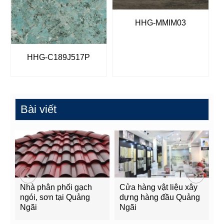
HHG-MMIM03
HHG-C189J517P
Bài viết
Nhà phân phối gạch
Cửa hàng vật liệu xây
C
ngói, sơn tại Quảng
dựng hàng đầu Quảng
t
Ngãi
Ngãi
Q