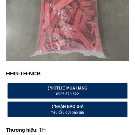
HHG-TH-NCB
HOTLIE MUA HÀNG
0935 678 522
NHẬN BÁO GIÁ
Yêu cầu gửi báo giá
Thương hiệu:
TH