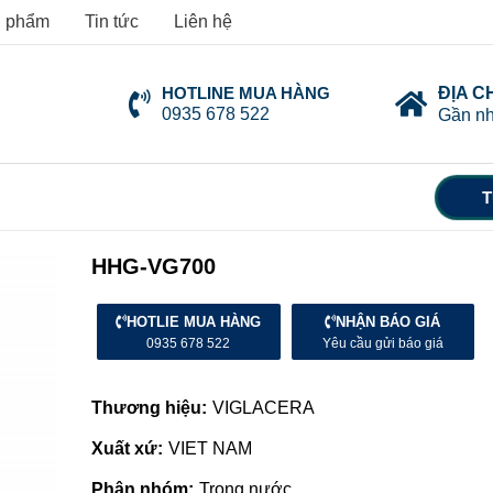
 phẩm
Tin tức
Liên hệ
HOTLINE MUA HÀNG
ĐỊA C
0935 678 522
Gần nh
T
HHG-VG700
HOTLIE MUA HÀNG
NHẬN BÁO GIÁ
0935 678 522
Yêu cầu gửi báo giá
Thương hiệu:
VIGLACERA
Xuất xứ:
VIET NAM
Phân nhóm:
Trong nước