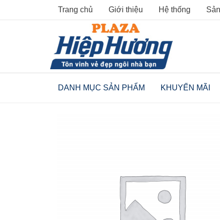
Skip
Trang chủ
Giới thiệu
Hệ thống
Sản
to
content
DANH MỤC SẢN PHẨM
KHUYẾN MÃI