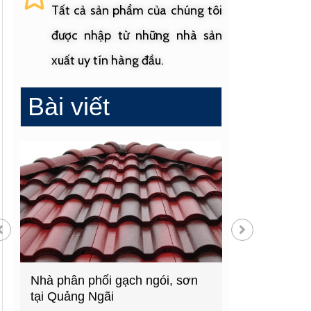
Tất cả sản phẩm của chúng tôi
được nhập từ những nhà sản
xuất uy tín hàng đầu.
Bài viết
Nhà phân phối gạch ngói, sơn
Cửa hàng vật 
tại Quảng Ngãi
hàng đầu Quả