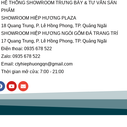
HỆ THỐNG SHOWROOM TRƯNG BÀY & TƯ VẤN SẢN
PHẨM
SHOWROOM HIỆP HƯƠNG PLAZA
18 Quang Trung, P. Lê Hồng Phong, TP. Quảng Ngãi
SHOWROOM HIỆP HƯƠNG NGÓI GỐM ĐÁ TRANG TRÍ
17 Quang Trung, P. Lê Hồng Phong, TP. Quảng Ngãi
Điện thoại: 0935 678 522
Zalo: 0935 678 522
Email: ctyhiephuongqn@gmail.com
Thời gian mở cửa: 7:00 - 21:00
F
Y
E
a
o
n
c
u
v
e
t
e
b
u
l
o
b
o
o
e
p
k
e