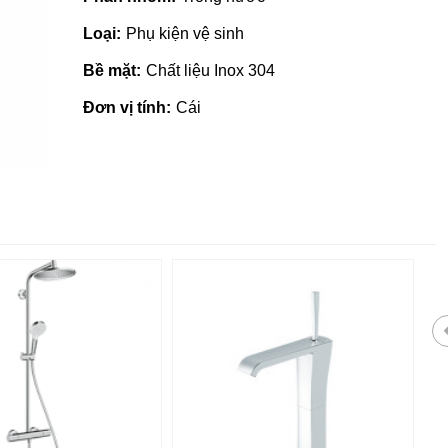
Loại:
Phụ kiện vệ sinh
Bề mặt:
Chất liệu Inox 304
Đơn vị tính:
Cái
Gạch ốp lát giá rẻ tại Quảng
Ngãi