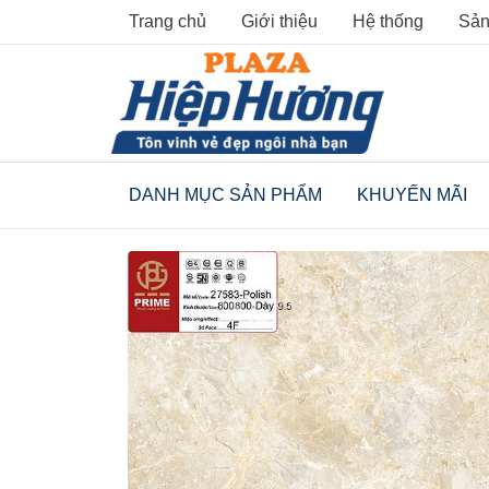
Skip
Trang chủ
Giới thiệu
Hệ thống
Sản
to
content
DANH MỤC SẢN PHẨM
KHUYẾN MÃI