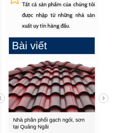
Tất cả sản phẩm của chúng tôi
được nhập từ những nhà sản
xuất uy tín hàng đầu.
Bài viết
Cửa hàng vật liệu xây dựng
Cửa hàng cung
hàng đầu Quảng Ngãi
sinh uy tín t