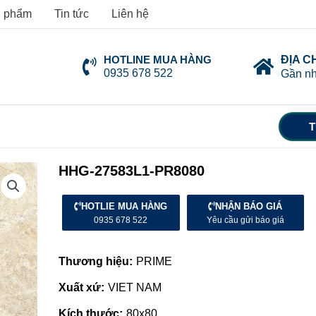
 phẩm
Tin tức
Liên hệ
HOTLINE MUA HÀNG
ĐỊA C
0935 678 522
Gần nh
T
HHG-27583L1-PR8080
HOTLIE MUA HÀNG
NHẬN BÁO GIÁ
0935 678 522
Yêu cầu gửi báo giá
Thương hiệu:
PRIME
Xuất xứ:
VIET NAM
Kích thước:
80x80