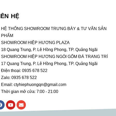
IÊN HỆ
HỆ THỐNG SHOWROOM TRƯNG BÀY & TƯ VẤN SẢN
PHẨM
SHOWROOM HIỆP HƯƠNG PLAZA
18 Quang Trung, P. Lê Hồng Phong, TP. Quảng Ngãi
SHOWROOM HIỆP HƯƠNG NGÓI GỐM ĐÁ TRANG TRÍ
17 Quang Trung, P. Lê Hồng Phong, TP. Quảng Ngãi
Điện thoại: 0935 678 522
Zalo: 0935 678 522
Email: ctyhiephuongqn@gmail.com
Thời gian mở cửa: 7:00 - 21:00
F
Y
E
a
o
n
c
u
v