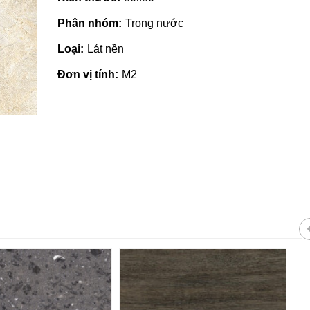
Phân nhóm:
Trong nước
Loại:
Lát nền
Đơn vị tính:
M2
t giá rẻ tại Quảng
Nhà phân phối gạch ngói, sơn
tại Quảng Ngãi