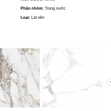
Phân nhóm:
Trong nước
Loại:
Lát nền
Gạch ốp lát giá rẻ tại Quảng
Ngãi