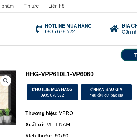
 phẩm
Tin tức
Liên hệ
HOTLINE MUA HÀNG
ĐỊA C
0935 678 522
Gần nh
T
HHG-VPP610L1-VP6060
HOTLIE MUA HÀNG
NHẬN BÁO GIÁ
0935 678 522
Yêu cầu gửi báo giá
Thương hiệu:
VPRO
Xuất xứ:
VIET NAM
Kích thước:
60x60