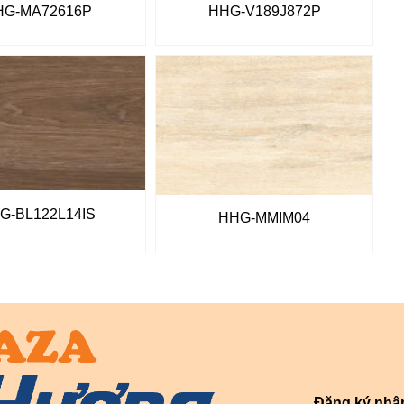
HG-MA72616P
HHG-V189J872P
G-BL122L14IS
HHG-MMIM04
Đăng ký nhậ