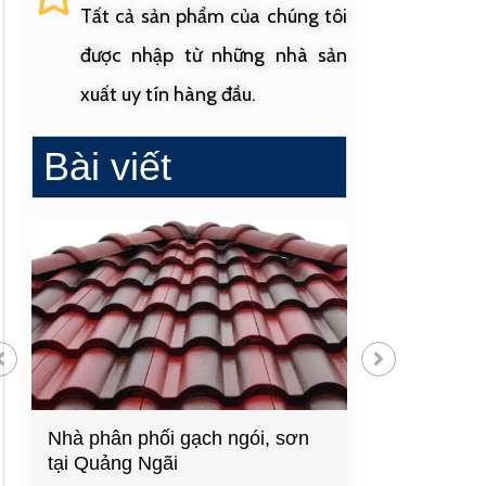
Tất cả sản phẩm của chúng tôi
được nhập từ những nhà sản
xuất uy tín hàng đầu.
Bài viết
Nhà phân phối gạch ngói, sơn
Cửa hàng vật liệu 
tại Quảng Ngãi
hàng đầu Quảng N