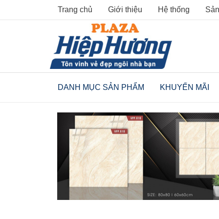
Skip
Trang chủ
Giới thiệu
Hệ thống
Sản
to
content
DANH MỤC SẢN PHẨM
KHUYẾN MÃI