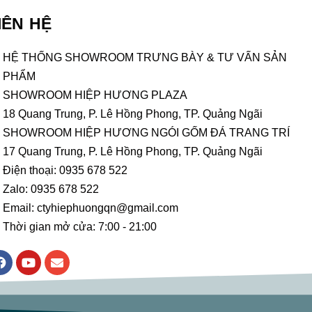
IÊN HỆ
HỆ THỐNG SHOWROOM TRƯNG BÀY & TƯ VẤN SẢN
PHẨM
SHOWROOM HIỆP HƯƠNG PLAZA
18 Quang Trung, P. Lê Hồng Phong, TP. Quảng Ngãi
SHOWROOM HIỆP HƯƠNG NGÓI GỐM ĐÁ TRANG TRÍ
17 Quang Trung, P. Lê Hồng Phong, TP. Quảng Ngãi
Điện thoại: 0935 678 522
Zalo: 0935 678 522
Email: ctyhiephuongqn@gmail.com
Thời gian mở cửa: 7:00 - 21:00
F
Y
E
a
o
n
c
u
v
e
t
e
b
u
l