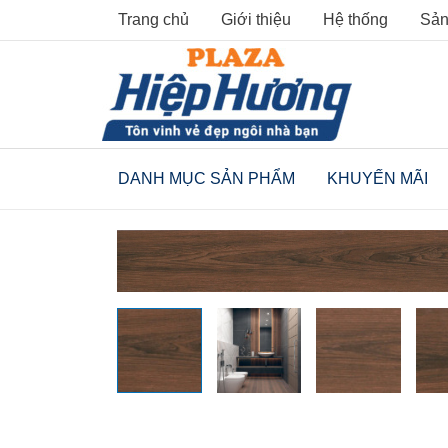
Skip
Trang chủ
Giới thiệu
Hệ thống
Sản
to
content
DANH MỤC SẢN PHẨM
KHUYẾN MÃI