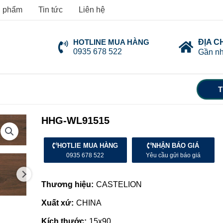
 phẩm
Tin tức
Liên hệ
HOTLINE MUA HÀNG
ĐỊA C
0935 678 522
Gần nh
T
HHG-WL91515
HOTLIE MUA HÀNG
NHẬN BÁO GIÁ
0935 678 522
Yêu cầu gửi báo giá
Thương hiệu:
CASTELION
Xuất xứ:
CHINA
Kích thước:
15x90