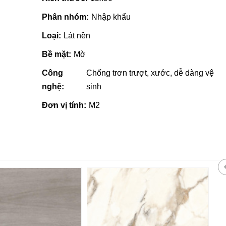
Phân nhóm:
Nhập khẩu
Loại:
Lát nền
Bề mặt:
Mờ
Công
Chống trơn trượt, xước, dễ dàng vệ
nghệ:
sinh
Đơn vị tính:
M2
 giá rẻ tại Quảng
Nhà phân phối gạch ngói, sơn
tại Quảng Ngãi