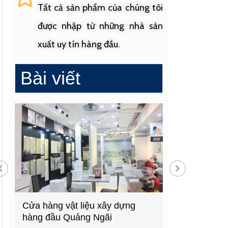
Tất cả sản phẩm của chúng tôi
được nhập từ những nhà sản
xuất uy tín hàng đầu.
Bài viết
Cửa hàng vật liệu xây dựng
Cửa hàng cung
hàng đầu Quảng Ngãi
sinh uy tín tạ