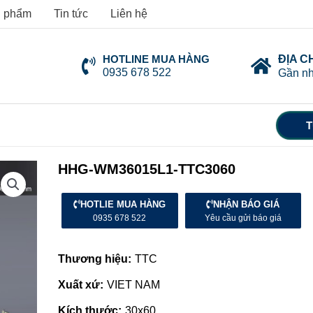
 phẩm
Tin tức
Liên hệ
HOTLINE MUA HÀNG
ĐỊA C
0935 678 522
Gần nh
T
HHG-WM36015L1-TTC3060
HOTLIE MUA HÀNG
NHẬN BÁO GIÁ
0935 678 522
Yêu cầu gửi báo giá
Thương hiệu:
TTC
Xuất xứ:
VIET NAM
Kích thước:
30x60