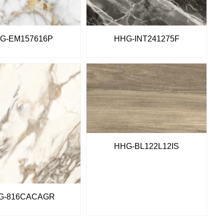
G-EM157616P
HHG-INT241275F
HHG-BL122L12IS
G-816CACAGR