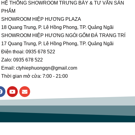
HỆ THỐNG SHOWROOM TRƯNG BÀY & TƯ VẤN SẢN
PHẨM
SHOWROOM HIỆP HƯƠNG PLAZA
18 Quang Trung, P. Lê Hồng Phong, TP. Quảng Ngãi
SHOWROOM HIỆP HƯƠNG NGÓI GỐM ĐÁ TRANG TRÍ
17 Quang Trung, P. Lê Hồng Phong, TP. Quảng Ngãi
Điện thoại: 0935 678 522
Zalo: 0935 678 522
Email: ctyhiephuongqn@gmail.com
Thời gian mở cửa: 7:00 - 21:00
F
Y
E
a
o
n
c
u
v
e
t
e
b
u
l
o
b
o
o
e
p
k
e