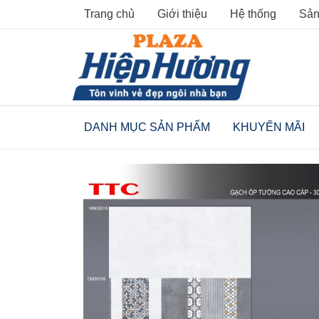
Skip
Trang chủ
Giới thiệu
Hệ thống
Sản
to
content
DANH MỤC SẢN PHẨM
KHUYẾN MÃI