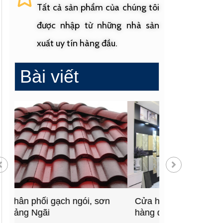
Tất cả sản phẩm của chúng tôi
được nhập từ những nhà sản
xuất uy tín hàng đầu.
Bài viết
Cửa hàng vật liệu xây dựng
Cửa hàng cung
hàng đầu Quảng Ngãi
sinh uy tín tạ