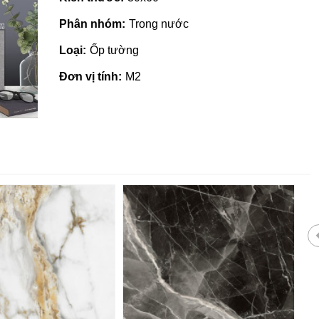
Phân nhóm:
Trong nước
Loại:
Ốp tường
Đơn vị tính:
M2
 giá rẻ tại Quảng
Nhà phân phối gạch ngói, sơn
tại Quảng Ngãi