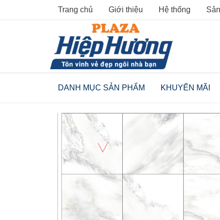
Skip
Trang chủ
Giới thiệu
Hệ thống
Sản
to
content
DANH MỤC SẢN PHẨM
KHUYẾN MÃI