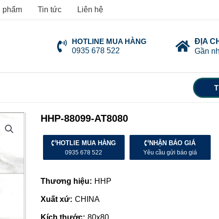
 phẩm
Tin tức
Liên hệ
HOTLINE MUA HÀNG
ĐỊA C
0935 678 522
Gần nh
T
HHP-88099-AT8080
HOTLIE MUA HÀNG
NHẬN BÁO GIÁ
0935 678 522
Yêu cầu gửi báo giá
Thương hiệu:
HHP
Xuất xứ:
CHINA
Kích thước:
80x80