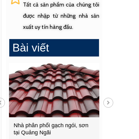
Tất cả sản phẩm của chúng tôi
được nhập từ những nhà sản
xuất uy tín hàng đầu.
Bài viết
Nhà phân phối gạch ngói, sơn
Cửa hàng vật 
tại Quảng Ngãi
hàng đầu Quả