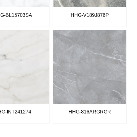
G-BL15703SA
HHG-V189J876P
G-INT241274
HHG-816ARGRGR