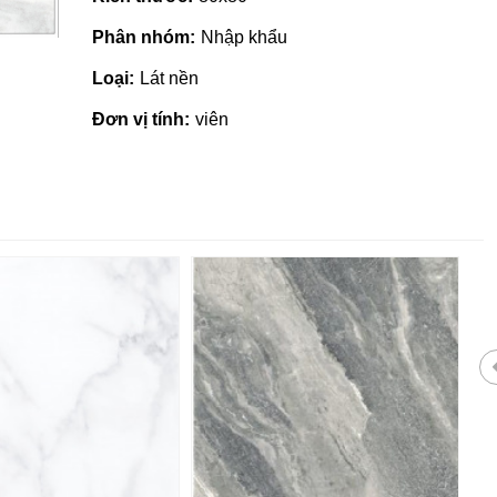
Phân nhóm:
Nhập khẩu
Loại:
Lát nền
Đơn vị tính:
viên
Gạch ốp lát giá rẻ tại Quảng
Ngãi