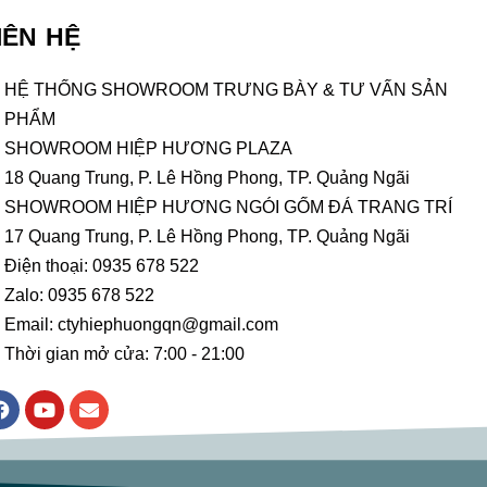
IÊN HỆ
HỆ THỐNG SHOWROOM TRƯNG BÀY & TƯ VẤN SẢN
PHẨM
SHOWROOM HIỆP HƯƠNG PLAZA
18 Quang Trung, P. Lê Hồng Phong, TP. Quảng Ngãi
SHOWROOM HIỆP HƯƠNG NGÓI GỐM ĐÁ TRANG TRÍ
17 Quang Trung, P. Lê Hồng Phong, TP. Quảng Ngãi
Điện thoại: 0935 678 522
Zalo: 0935 678 522
Email: ctyhiephuongqn@gmail.com
Thời gian mở cửa: 7:00 - 21:00
F
Y
E
a
o
n
c
u
v
e
t
e
b
u
l