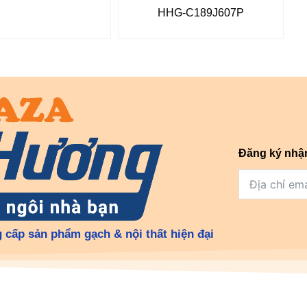
HHG-C189J607P
Đăng ký nhậ
 cấp sản phẩm gạch & nội thất hiện đại