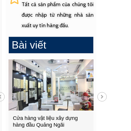
Tất cả sản phẩm của chúng tôi
được nhập từ những nhà sản
xuất uy tín hàng đầu.
Bài viết
Cửa hàng vật liệu xây dựng
Cửa hàng cung
hàng đầu Quảng Ngãi
sinh uy tín tạ