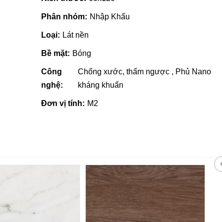
Phân nhóm:
Nhập Khẩu
Loại:
Lát nền
Bề mặt:
Bóng
Công
Chống xước, thấm ngược , Phủ Nano
nghệ:
kháng khuẩn
Đơn vị tính:
M2
 giá rẻ tại Quảng
Nhà phân phối gạch ngói, sơn
tại Quảng Ngãi