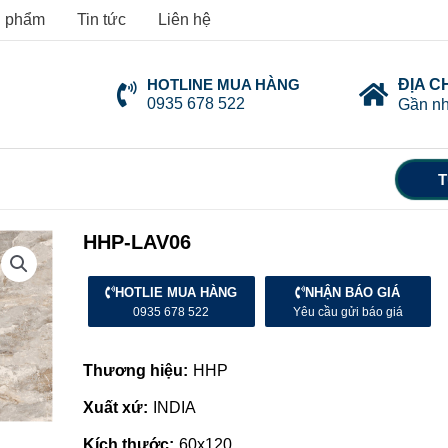
 phẩm
Tin tức
Liên hệ
HOTLINE MUA HÀNG
ĐỊA C
0935 678 522
Gần nh
T
HHP-LAV06
HOTLIE MUA HÀNG
NHẬN BÁO GIÁ
0935 678 522
Yêu cầu gửi báo giá
Thương hiệu:
HHP
Xuất xứ:
INDIA
Kích thước:
60x120