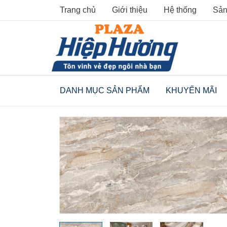
Skip
Trang chủ
Giới thiệu
Hệ thống
Sản
to
content
DANH MỤC SẢN PHẨM
KHUYẾN MÃI