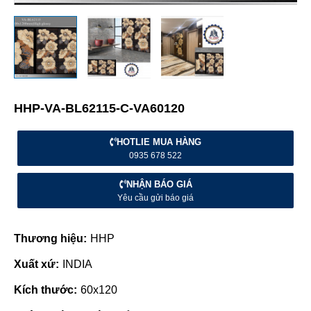
HHP-VA-BL62115-C-VA60120
HOTLIE MUA HÀNG
0935 678 522
NHẬN BÁO GIÁ
Yêu cầu gửi báo giá
Thương hiệu:
HHP
Xuất xứ:
INDIA
Kích thước:
60x120