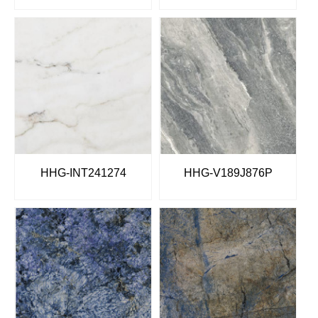
HHG-INT241274
HHG-V189J876P