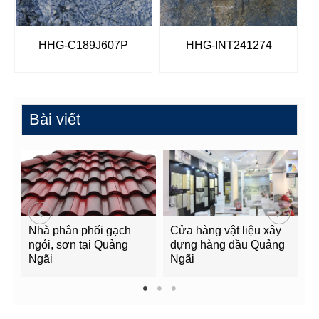
HHG-C189J607P
HHG-INT241274
Bài viết
Nhà phân phối gạch
Cửa hàng vật liệu xây
C
ngói, sơn tại Quảng
dựng hàng đầu Quảng
t
Ngãi
Ngãi
Q
1
2
3