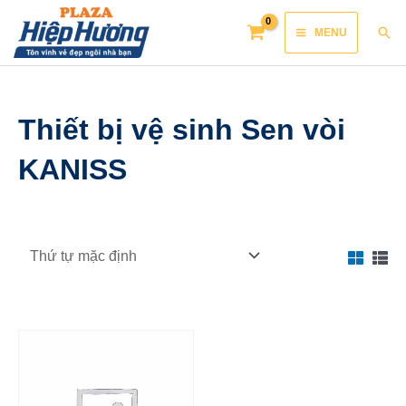
Skip
Main
Sea
MENU
to
Menu
content
Thiết bị vệ sinh Sen vòi
KANISS