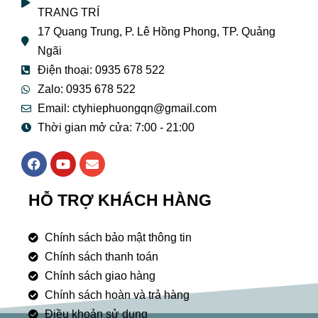
TRANG TRÍ
17 Quang Trung, P. Lê Hồng Phong, TP. Quảng
Ngãi
Điện thoại: 0935 678 522
Zalo: 0935 678 522
Email: ctyhiephuongqn@gmail.com
Thời gian mở cửa: 7:00 - 21:00
F
Y
E
a
o
n
c
u
v
e
t
e
HỖ TRỢ KHÁCH HÀNG
b
u
l
o
b
o
o
e
p
Chính sách bảo mật thông tin
k
e
Chính sách thanh toán
Chính sách giao hàng
Chính sách hoàn và trả hàng
Điều khoản sử dụng