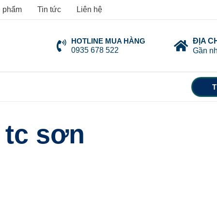
 phẩm
Tin tức
Liên hệ
HOTLINE MUA HÀNG
ĐỊA C
0935 678 522
Gần nh
T
tc sơn