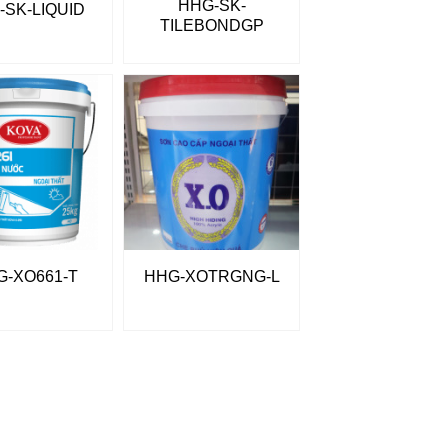
HHG-SK-
-SK-LIQUID
TILEBONDGP
G-XO661-T
HHG-XOTRGNG-L