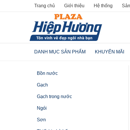
Skip
Trang chủ
Giới thiệu
Hệ thống
Sản
to
content
DANH MỤC SẢN PHẨM
KHUYẾN MÃI
Bồn nước
Gạch
Gạch trong nước
Ngói
Sơn