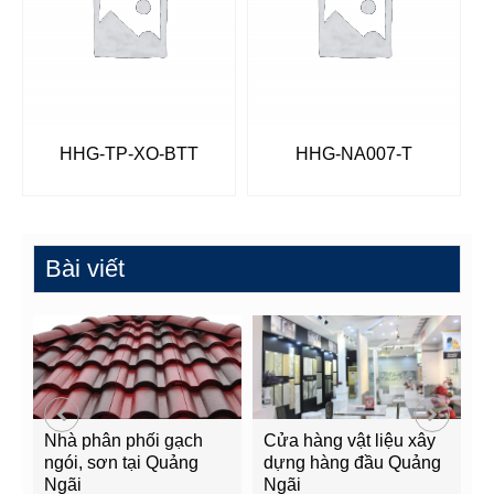
HHG-TP-XO-BTT
HHG-NA007-T
Bài viết
Nhà phân phối gạch
Cửa hàng vật liệu xây
C
ngói, sơn tại Quảng
dựng hàng đầu Quảng
t
Ngãi
Ngãi
Q