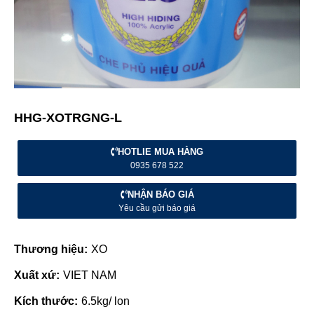
HHG-XOTRGNG-L
HOTLIE MUA HÀNG
0935 678 522
NHẬN BÁO GIÁ
Yêu cầu gửi báo giá
Thương hiệu:
XO
Xuất xứ:
VIET NAM
Kích thước:
6.5kg/ lon