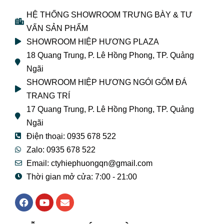
HỆ THỐNG SHOWROOM TRƯNG BÀY & TƯ
VẤN SẢN PHẨM
SHOWROOM HIỆP HƯƠNG PLAZA
18 Quang Trung, P. Lê Hồng Phong, TP. Quảng
Ngãi
SHOWROOM HIỆP HƯƠNG NGÓI GỐM ĐÁ
TRANG TRÍ
17 Quang Trung, P. Lê Hồng Phong, TP. Quảng
Ngãi
Điện thoại: 0935 678 522
Zalo: 0935 678 522
Email: ctyhiephuongqn@gmail.com
Thời gian mở cửa: 7:00 - 21:00
F
Y
E
a
o
n
c
u
v