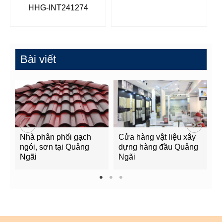
HHG-INT241274
Bài viết
Nhà phân phối gạch
Cửa hàng vật liệu xây
C
ngói, sơn tại Quảng
dựng hàng đầu Quảng
t
Ngãi
Ngãi
Q
1
2
3