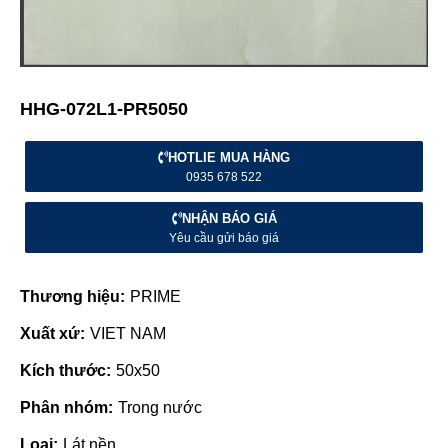
HHG-072L1-PR5050
HOTLIE MUA HÀNG
0935 678 522
NHẬN BÁO GIÁ
Yêu cầu gửi báo giá
Thương hiệu:
PRIME
Xuất xứ:
VIET NAM
Kích thước:
50x50
Phân nhóm:
Trong nước
Loại:
Lát nền