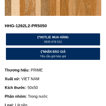
HHG-1262L2-PR5050
HOTLIE MUA HÀNG
0935 678 522
NHẬN BÁO GIÁ
Yêu cầu gửi báo giá
Thương hiệu:
PRIME
Xuất xứ:
VIET NAM
Kích thước:
50x50
Phân nhóm:
Trong nước
Loại:
Lát nền