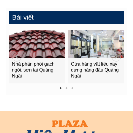
Bài viết
Nhà phân phối gạch
Cửa hàng vật liệu xây
C
ngói, sơn tại Quảng
dựng hàng đầu Quảng
t
Ngãi
Ngãi
Q
1
2
3