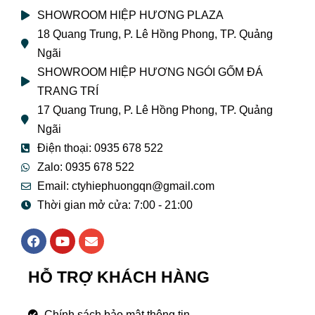
SHOWROOM HIỆP HƯƠNG PLAZA
18 Quang Trung, P. Lê Hồng Phong, TP. Quảng
Ngãi
SHOWROOM HIỆP HƯƠNG NGÓI GỐM ĐÁ
TRANG TRÍ
17 Quang Trung, P. Lê Hồng Phong, TP. Quảng
Ngãi
Điện thoại: 0935 678 522
Zalo: 0935 678 522
Email: ctyhiephuongqn@gmail.com
Thời gian mở cửa: 7:00 - 21:00
F
Y
E
a
o
n
c
u
v
e
t
e
HỖ TRỢ KHÁCH HÀNG
b
u
l
o
b
o
o
e
p
Chính sách bảo mật thông tin