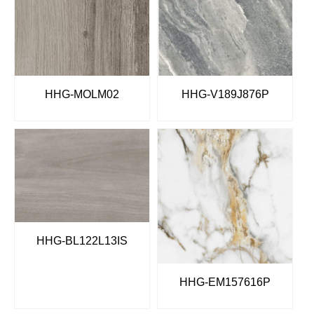
HHG-MOLM02
HHG-V189J876P
HHG-BL122L13IS
HHG-EM157616P