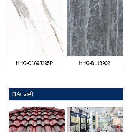
HHG-C189J295P
HHG-BL18902
Bài viết