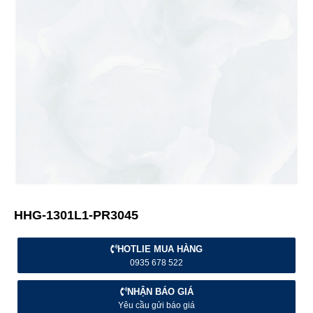
HHG-1301L1-PR3045
HOTLIE MUA HÀNG
0935 678 522
NHẬN BÁO GIÁ
Yêu cầu gửi báo giá