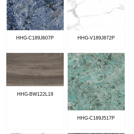
HHG-C189J607P
HHG-V189J872P
HHG-BW122L19
HHG-C189J517P