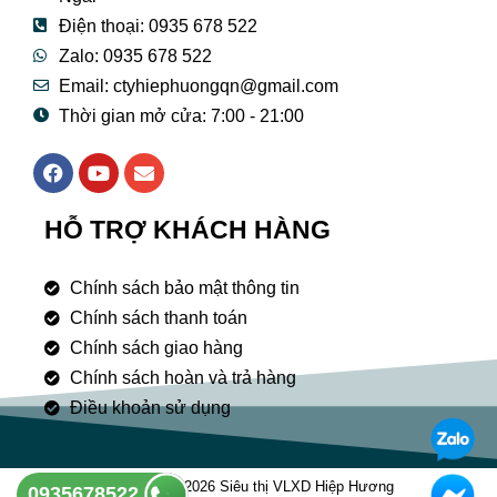
Điện thoại: 0935 678 522
Zalo: 0935 678 522
Email: ctyhiephuongqn@gmail.com
Thời gian mở cửa: 7:00 - 21:00
F
Y
E
a
o
n
c
u
v
e
t
e
HỖ TRỢ KHÁCH HÀNG
b
u
l
o
b
o
o
e
p
Chính sách bảo mật thông tin
k
e
Chính sách thanh toán
Chính sách giao hàng
Chính sách hoàn và trả hàng
Điều khoản sử dụng
Copyright © 2026 Siêu thị VLXD Hiệp Hương
0935678522