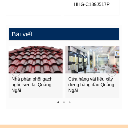
HHG-C189J517P
Bài viết
Nhà phân phối gạch
Cửa hàng vật liệu xây
C
ngói, sơn tại Quảng
dựng hàng đầu Quảng
t
Ngãi
Ngãi
Q
1
2
3