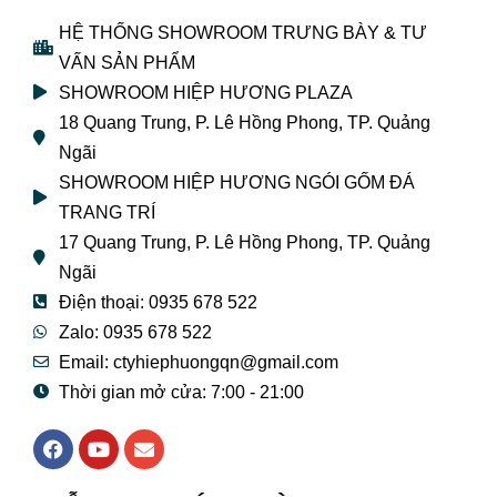
HỆ THỐNG SHOWROOM TRƯNG BÀY & TƯ
VẤN SẢN PHẨM
SHOWROOM HIỆP HƯƠNG PLAZA
18 Quang Trung, P. Lê Hồng Phong, TP. Quảng
Ngãi
SHOWROOM HIỆP HƯƠNG NGÓI GỐM ĐÁ
TRANG TRÍ
17 Quang Trung, P. Lê Hồng Phong, TP. Quảng
Ngãi
Điện thoại: 0935 678 522
Zalo: 0935 678 522
Email: ctyhiephuongqn@gmail.com
Thời gian mở cửa: 7:00 - 21:00
F
Y
E
a
o
n
c
u
v