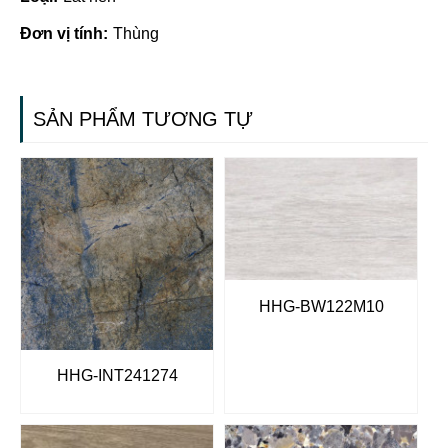
Đơn vị tính:
Thùng
SẢN PHẨM TƯƠNG TỰ
HHG-BW122M10
HHG-INT241274