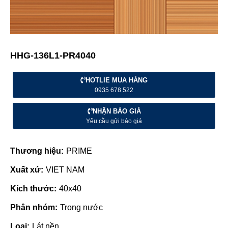
HHG-136L1-PR4040
HOTLIE MUA HÀNG
0935 678 522
NHẬN BÁO GIÁ
Yêu cầu gửi báo giá
Thương hiệu:
PRIME
Xuất xứ:
VIET NAM
Kích thước:
40x40
Phân nhóm:
Trong nước
Loại:
Lát nền