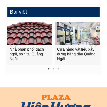
Bài viết
Nhà phân phối gạch
Cửa hàng vật liệu xây
C
ngói, sơn tại Quảng
dựng hàng đầu Quảng
t
Ngãi
Ngãi
Q
1
2
3