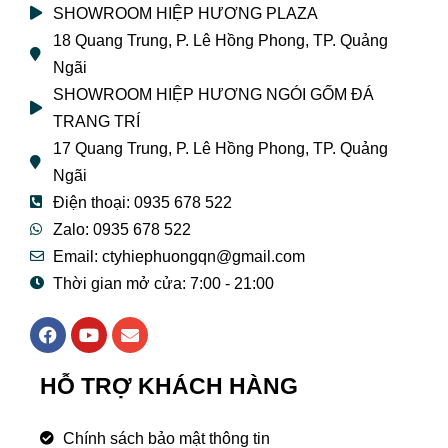
SHOWROOM HIỆP HƯƠNG PLAZA
18 Quang Trung, P. Lê Hồng Phong, TP. Quảng
Ngãi
SHOWROOM HIỆP HƯƠNG NGÓI GỐM ĐÁ
TRANG TRÍ
17 Quang Trung, P. Lê Hồng Phong, TP. Quảng
Ngãi
Điện thoại: 0935 678 522
Zalo: 0935 678 522
Email: ctyhiephuongqn@gmail.com
Thời gian mở cửa: 7:00 - 21:00
F
Y
E
a
o
n
c
u
v
e
t
e
HỖ TRỢ KHÁCH HÀNG
b
u
l
o
b
o
o
e
p
Chính sách bảo mật thông tin