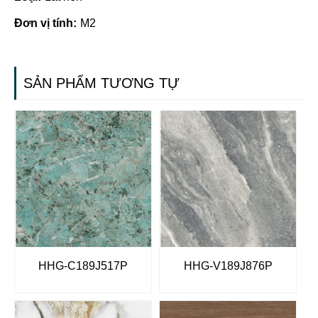
Đơn vị tính:
M2
SẢN PHẨM TƯƠNG TỰ
HHG-C189J517P
HHG-V189J876P