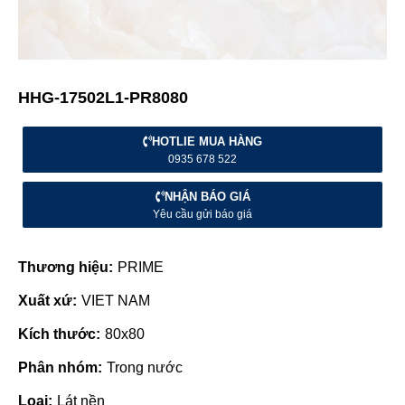
HHG-17502L1-PR8080
HOTLIE MUA HÀNG
0935 678 522
NHẬN BÁO GIÁ
Yêu cầu gửi báo giá
Thương hiệu:
PRIME
Xuất xứ:
VIET NAM
Kích thước:
80x80
Phân nhóm:
Trong nước
Loại:
Lát nền