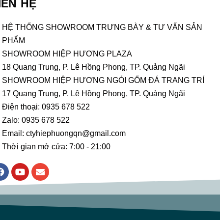
IÊN HỆ
HỆ THỐNG SHOWROOM TRƯNG BÀY & TƯ VẤN SẢN
PHẨM
SHOWROOM HIỆP HƯƠNG PLAZA
18 Quang Trung, P. Lê Hồng Phong, TP. Quảng Ngãi
SHOWROOM HIỆP HƯƠNG NGÓI GỐM ĐÁ TRANG TRÍ
17 Quang Trung, P. Lê Hồng Phong, TP. Quảng Ngãi
Điện thoại: 0935 678 522
Zalo: 0935 678 522
Email: ctyhiephuongqn@gmail.com
Thời gian mở cửa: 7:00 - 21:00
F
Y
E
a
o
n
c
u
v
e
t
e
b
u
l
o
b
o