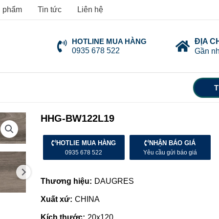
 phẩm
Tin tức
Liên hệ
HOTLINE MUA HÀNG
ĐỊA C
0935 678 522
Gần nh
T
HHG-BW122L19
HOTLIE MUA HÀNG
NHẬN BÁO GIÁ
0935 678 522
Yêu cầu gửi báo giá
Thương hiệu:
DAUGRES
Xuất xứ:
CHINA
Kích thước:
20x120