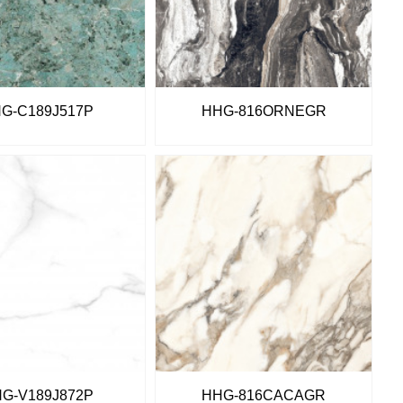
G-C189J517P
HHG-816ORNEGR
G-V189J872P
HHG-816CACAGR