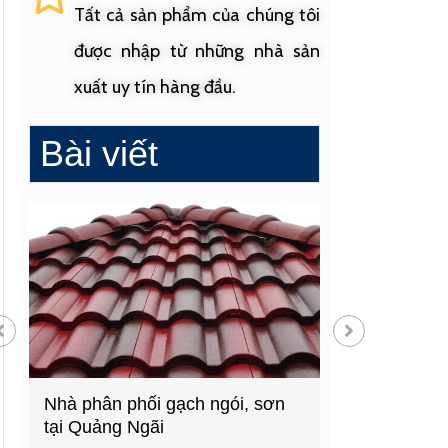
Tất cả sản phẩm của chúng tôi
được nhập từ những nhà sản
xuất uy tín hàng đầu.
Bài viết
Nhà phân phối gạch ngói, sơn
Cửa hàng vật 
tại Quảng Ngãi
hàng đầu Quả