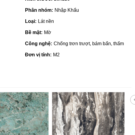
Phân nhóm:
Nhập Khẩu
Loại:
Lát nền
Bề mặt:
Mờ
Công nghệ:
Chống trơn trượt, bám bẩn, thấm
Đơn vị tính:
M2
Gạch ốp lát giá rẻ tại Quảng
Ngãi