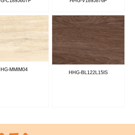
G-C189J607P
HHG-V189J876P
HHG-MMIM04
HHG-BL122L15IS