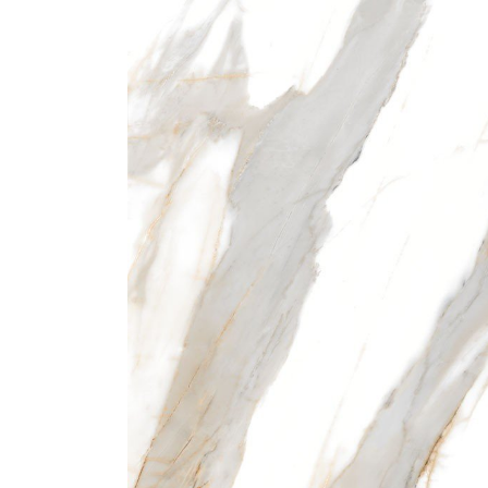
Gạch ốp lát
Ngãi