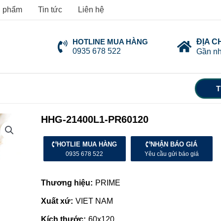
 phẩm
Tin tức
Liên hệ
HOTLINE MUA HÀNG
ĐỊA C
0935 678 522
Gần nh
T
HHG-21400L1-PR60120
HOTLIE MUA HÀNG
NHẬN BÁO GIÁ
0935 678 522
Yêu cầu gửi báo giá
Thương hiệu:
PRIME
Xuất xứ:
VIET NAM
Kích thước:
60x120