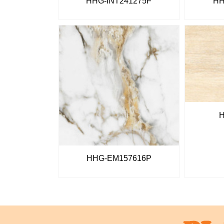
HHG-INT241275F
HH
HHG-EM157616P