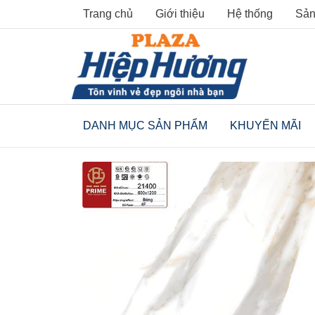
Skip
Trang chủ
Giới thiệu
Hệ thống
Sản
to
content
DANH MỤC SẢN PHẨM
KHUYẾN MÃI