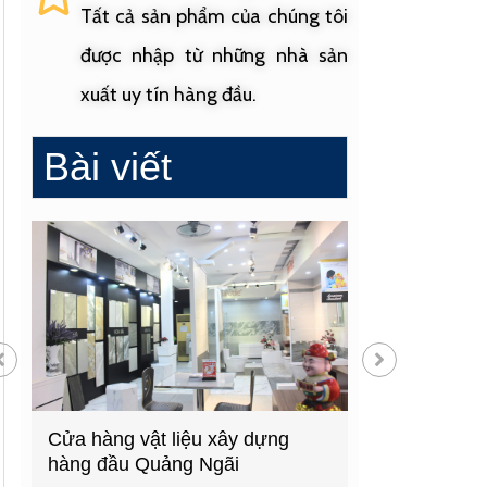
Tất cả sản phẩm của chúng tôi
được nhập từ những nhà sản
xuất uy tín hàng đầu.
Bài viết
Cửa hàng vật liệu xây dựng
Cửa hàng cung
hàng đầu Quảng Ngãi
sinh uy tín tạ