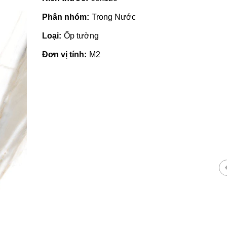
Phân nhóm:
Trong Nước
Loại:
Ốp tường
Đơn vị tính:
M2
 giá rẻ tại Quảng
Nhà phân phối gạch ngói, sơn
tại Quảng Ngãi