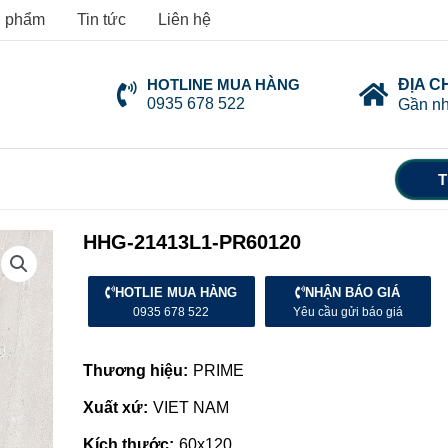
 phẩm
Tin tức
Liên hệ
HOTLINE MUA HÀNG
ĐỊA C
0935 678 522
Gần nh
T
HHG-21413L1-PR60120
HOTLIE MUA HÀNG
NHẬN BÁO GIÁ
0935 678 522
Yêu cầu gửi báo giá
Thương hiệu:
PRIME
Xuất xứ:
VIET NAM
Kích thước:
60x120