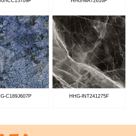
G-ICC15709F
HHG-MA72616P
G-C189J607P
HHG-INT241275F