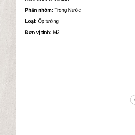
Phân nhóm:
Trong Nước
Loại:
Ốp tường
Đơn vị tính:
M2
ật liệu xây dựng
Cửa hàng cung cấp thiết bị vệ
Quảng Ngãi
sinh uy tín tại Quảng Ngãi