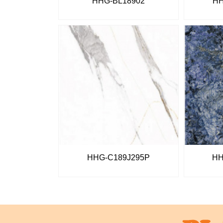
HHG-BL18902
HH
HHG-C189J295P
HH