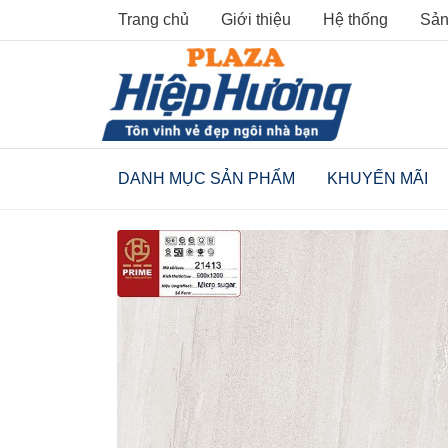
Skip
Trang chủ
Giới thiệu
Hệ thống
Sản
to
content
DANH MỤC SẢN PHẨM
KHUYẾN MÃI