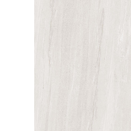
g
Nhà phân phối gạch ngói, sơn
Cửa hàng v
tại Quảng Ngãi
hàng đầu 