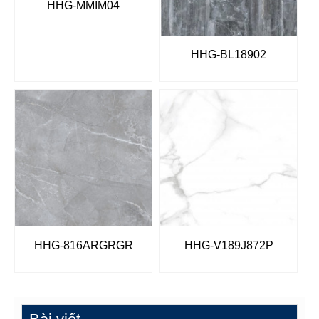
HHG-MMIM04
HHG-BL18902
HHG-816ARGRGR
HHG-V189J872P