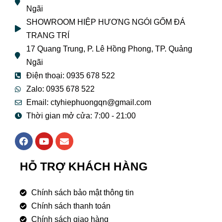
Ngãi
SHOWROOM HIỆP HƯƠNG NGÓI GỐM ĐÁ
TRANG TRÍ
17 Quang Trung, P. Lê Hồng Phong, TP. Quảng
Ngãi
Điện thoại: 0935 678 522
Zalo: 0935 678 522
Email: ctyhiephuongqn@gmail.com
Thời gian mở cửa: 7:00 - 21:00
F
Y
E
a
o
n
c
u
v
e
t
e
HỖ TRỢ KHÁCH HÀNG
b
u
l
o
b
o
o
e
p
Chính sách bảo mật thông tin
k
e
Chính sách thanh toán
Chính sách giao hàng