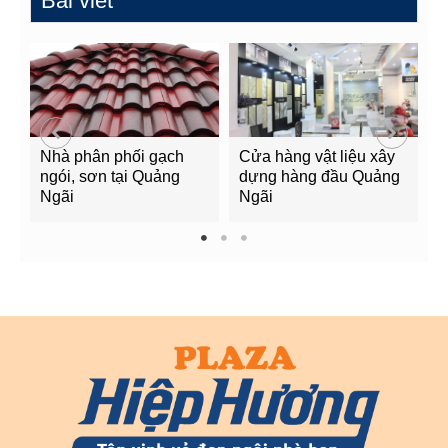
Bài viết
Nhà phân phối gạch
Cửa hàng vật liệu xây
C
ngói, sơn tại Quảng
dựng hàng đầu Quảng
t
Ngãi
Ngãi
Q
1
2
3