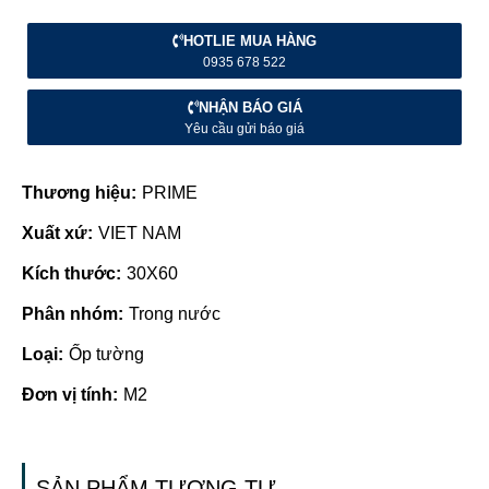
HOTLIE MUA HÀNG
0935 678 522
NHẬN BÁO GIÁ
Yêu cầu gửi báo giá
Thương hiệu:
PRIME
Xuất xứ:
VIET NAM
Kích thước:
30X60
Phân nhóm:
Trong nước
Loại:
Ốp tường
Đơn vị tính:
M2
SẢN PHẨM TƯƠNG TỰ