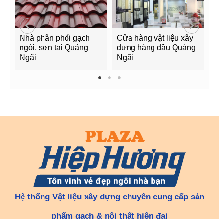
Nhà phân phối gạch
Cửa hàng vật liệu xây
C
ngói, sơn tại Quảng
dựng hàng đầu Quảng
t
Ngãi
Ngãi
Q
1
2
3
Hệ thống Vật liệu xây dựng chuyên cung cấp sản
phẩm gạch & nội thất hiện đại