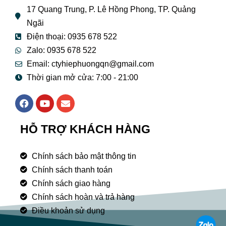
17 Quang Trung, P. Lê Hồng Phong, TP. Quảng
Ngãi
Điện thoại: 0935 678 522
Zalo: 0935 678 522
Email: ctyhiephuongqn@gmail.com
Thời gian mở cửa: 7:00 - 21:00
F
Y
E
a
o
n
c
u
v
e
t
e
HỖ TRỢ KHÁCH HÀNG
b
u
l
o
b
o
o
e
p
Chính sách bảo mật thông tin
k
e
Chính sách thanh toán
Chính sách giao hàng
Chính sách hoàn và trả hàng
Điều khoản sử dụng