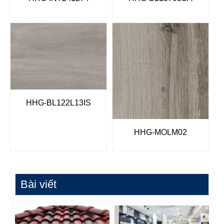
HHG-BL122L13IS
HHG-MOLM02
Bài viết