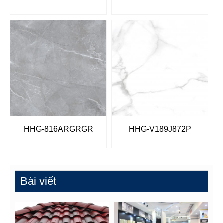
HHG-816ARGRGR
HHG-V189J872P
Bài viết