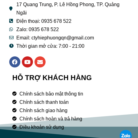
17 Quang Trung, P. Lê Hồng Phong, TP. Quảng
Ngãi
Điện thoại: 0935 678 522
Zalo: 0935 678 522
Email: ctyhiephuongqn@gmail.com
Thời gian mở cửa: 7:00 - 21:00
F
Y
E
a
o
n
c
u
v
e
t
e
HỖ TRỢ KHÁCH HÀNG
b
u
l
o
b
o
o
e
p
Chính sách bảo mật thông tin
k
e
Chính sách thanh toán
Chính sách giao hàng
Chính sách hoàn và trả hàng
Điều khoản sử dụng