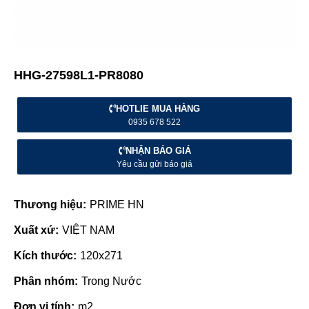
HHG-27598L1-PR8080
HOTLIE MUA HÀNG
0935 678 522
NHẬN BÁO GIÁ
Yêu cầu gửi báo giá
Thương hiệu:
PRIME HN
Xuất xứ:
VIỆT NAM
Kích thước:
120x271
Phân nhóm:
Trong Nước
Đơn vị tính:
m2