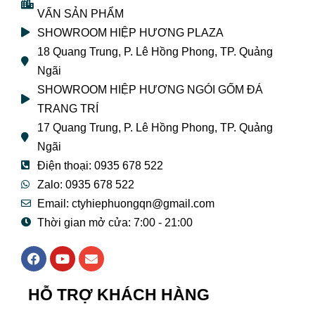
VẤN SẢN PHẨM
SHOWROOM HIỆP HƯƠNG PLAZA
18 Quang Trung, P. Lê Hồng Phong, TP. Quảng
Ngãi
SHOWROOM HIỆP HƯƠNG NGÓI GỐM ĐÁ
TRANG TRÍ
17 Quang Trung, P. Lê Hồng Phong, TP. Quảng
Ngãi
Điện thoại: 0935 678 522
Zalo: 0935 678 522
Email: ctyhiephuongqn@gmail.com
Thời gian mở cửa: 7:00 - 21:00
F
Y
E
a
o
n
c
u
v
e
t
e
HỖ TRỢ KHÁCH HÀNG
b
u
l
o
b
o