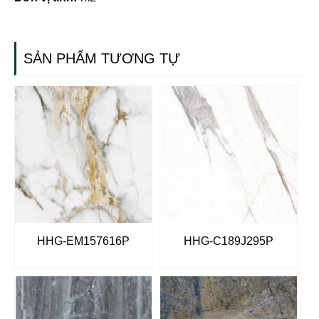
SẢN PHẨM TƯƠNG TỰ
HHG-EM157616P
HHG-C189J295P