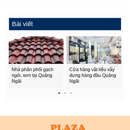
Bài viết
Nhà phân phối gạch
Cửa hàng vật liệu xây
C
ngói, sơn tại Quảng
dựng hàng đầu Quảng
t
Ngãi
Ngãi
Q
1
2
3