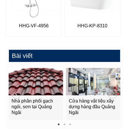
HHG-VF-4956
HHG-KP-8310
Bài viết
Nhà phân phối gạch
Cửa hàng vật liệu xây
C
ngói, sơn tại Quảng
dựng hàng đầu Quảng
t
Ngãi
Ngãi
Q
1
2
3