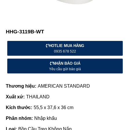
HHG-3119B-WT
HOTLIE MUA HÀNG
0935 678 522
NHẬN BÁO GIÁ
Yêu cầu gửi báo giá
Thương hiệu:
AMERICAN STANDARD
Xuất xứ:
THAILAND
Kích thước:
55,5 x 37,6 x 36 cm
Phân nhóm:
Nhập khẩu
Loại:
Bồn Cầu Treo Không Nắp