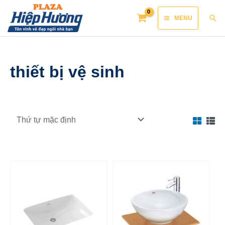
Skip
Main
Sea
MENU
to
Menu
content
thiết bị vệ sinh