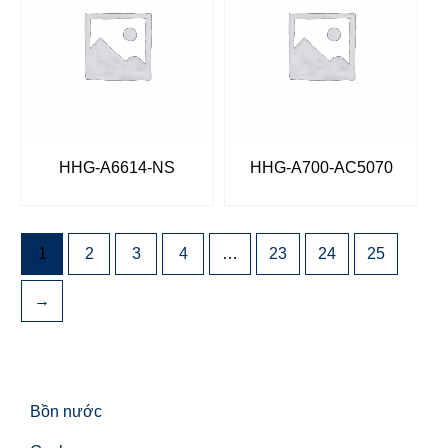
HHG-A6614-NS
HHG-A700-AC5070
1
2
3
4
…
23
24
25
→
Bồn nước