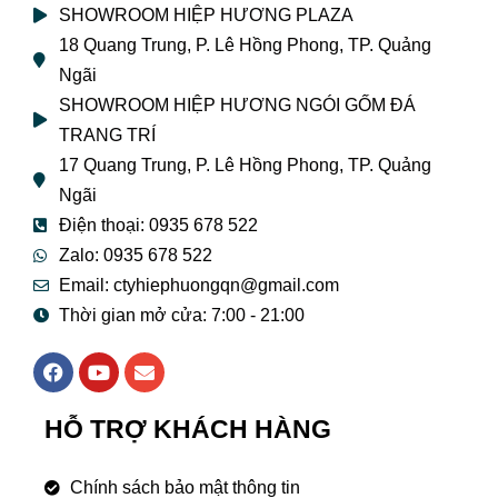
SHOWROOM HIỆP HƯƠNG PLAZA
18 Quang Trung, P. Lê Hồng Phong, TP. Quảng
Ngãi
SHOWROOM HIỆP HƯƠNG NGÓI GỐM ĐÁ
TRANG TRÍ
17 Quang Trung, P. Lê Hồng Phong, TP. Quảng
Ngãi
Điện thoại: 0935 678 522
Zalo: 0935 678 522
Email: ctyhiephuongqn@gmail.com
Thời gian mở cửa: 7:00 - 21:00
F
Y
E
a
o
n
c
u
v
e
t
e
HỖ TRỢ KHÁCH HÀNG
b
u
l
o
b
o
o
e
p
Chính sách bảo mật thông tin