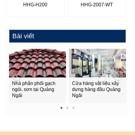
HHG-H200
HHG-2007-WT
Bài viết
Nhà phân phối gạch
Cửa hàng vật liệu xây
C
ngói, sơn tại Quảng
dựng hàng đầu Quảng
t
Ngãi
Ngãi
Q
1
2
3