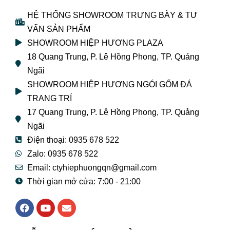
HỆ THỐNG SHOWROOM TRƯNG BÀY & TƯ
VẤN SẢN PHẨM
SHOWROOM HIỆP HƯƠNG PLAZA
18 Quang Trung, P. Lê Hồng Phong, TP. Quảng
Ngãi
SHOWROOM HIỆP HƯƠNG NGÓI GỐM ĐÁ
TRANG TRÍ
17 Quang Trung, P. Lê Hồng Phong, TP. Quảng
Ngãi
Điện thoại: 0935 678 522
Zalo: 0935 678 522
Email: ctyhiephuongqn@gmail.com
Thời gian mở cửa: 7:00 - 21:00
F
Y
E
a
o
n
c
u
v