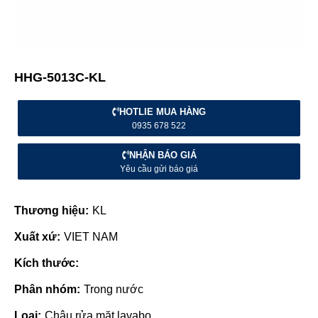
HHG-5013C-KL
HOTLIE MUA HÀNG
0935 678 522
NHẬN BÁO GIÁ
Yêu cầu gửi báo giá
Thương hiệu:
KL
Xuất xứ:
VIET NAM
Kích thước:
Phân nhóm:
Trong nước
Loại:
Chậu rửa mặt lavabo