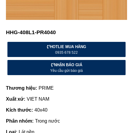
HHG-408L1-PR4040
HOTLIE MUA HÀNG
0935 678 522
NHẬN BÁO GIÁ
Yêu cầu gửi báo giá
Thương hiệu:
PRIME
Xuất xứ:
VIET NAM
Kích thước:
40x40
Phân nhóm:
Trong nước
Loại:
Lát nền