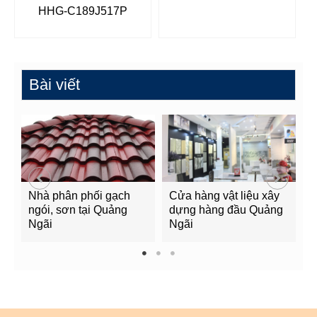
HHG-C189J517P
Bài viết
Nhà phân phối gạch
Cửa hàng vật liệu xây
C
ngói, sơn tại Quảng
dựng hàng đầu Quảng
t
Ngãi
Ngãi
Q
1
2
3