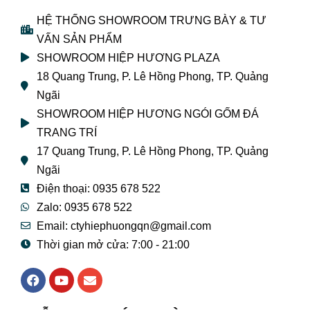
HỆ THỐNG SHOWROOM TRƯNG BÀY & TƯ
VẤN SẢN PHẨM
SHOWROOM HIỆP HƯƠNG PLAZA
18 Quang Trung, P. Lê Hồng Phong, TP. Quảng
Ngãi
SHOWROOM HIỆP HƯƠNG NGÓI GỐM ĐÁ
TRANG TRÍ
17 Quang Trung, P. Lê Hồng Phong, TP. Quảng
Ngãi
Điện thoại: 0935 678 522
Zalo: 0935 678 522
Email: ctyhiephuongqn@gmail.com
Thời gian mở cửa: 7:00 - 21:00
F
Y
E
a
o
n
c
u
v