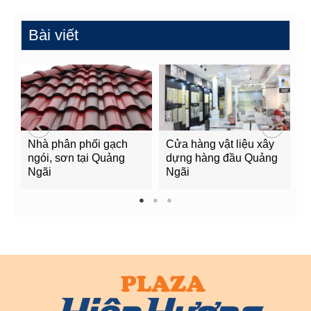
Bài viết
Nhà phân phối gạch
Cửa hàng vật liệu xây
C
ngói, sơn tại Quảng
dựng hàng đầu Quảng
t
Ngãi
Ngãi
Q
1
2
3