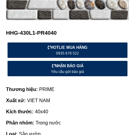
HHG-430L1-PR4040
HOTLIE MUA HÀNG
0935 678 522
NHẬN BÁO GIÁ
Yêu cầu gửi báo giá
Thương hiệu:
PRIME
Xuất xứ:
VIET NAM
Kích thước:
40x40
Phân nhóm:
Trong nước
Loại:
Sân vườn