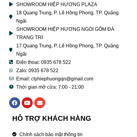
SHOWROOM HIỆP HƯƠNG PLAZA
18 Quang Trung, P. Lê Hồng Phong, TP. Quảng
Ngãi
SHOWROOM HIỆP HƯƠNG NGÓI GỐM ĐÁ
TRANG TRÍ
17 Quang Trung, P. Lê Hồng Phong, TP. Quảng
Ngãi
Điện thoại: 0935 678 522
Zalo: 0935 678 522
Email: ctyhiephuongqn@gmail.com
Thời gian mở cửa: 7:00 - 21:00
F
Y
E
a
o
n
c
u
v
e
t
e
HỖ TRỢ KHÁCH HÀNG
b
u
l
o
b
o
o
e
p
Chính sách bảo mật thông tin