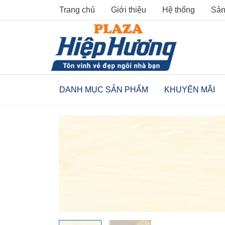
Skip
Trang chủ
Giới thiệu
Hệ thống
Sản
to
content
DANH MỤC SẢN PHẨM
KHUYẾN MÃI