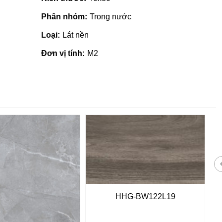
Phân nhóm:
Trong nước
Loại:
Lát nền
Đơn vị tính:
M2
HHG-BW122L19
 giá rẻ tại Quảng
Nhà phân phối gạch ngói, sơn
tại Quảng Ngãi