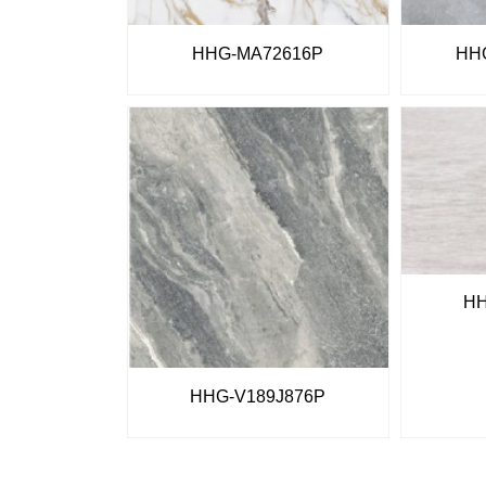
HHG-MA72616P
HH
HH
HHG-V189J876P