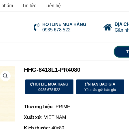
 phẩm
Tin tức
Liên hệ
HOTLINE MUA HÀNG
ĐỊA C
0935 678 522
Gần nh
T
HHG-8418L1-PR4080
HOTLIE MUA HÀNG
NHẬN BÁO GIÁ
0935 678 522
Yêu cầu gửi báo giá
Thương hiệu:
PRIME
Xuất xứ:
VIET NAM
Kích thước:
40x80