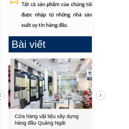
Tất cả sản phẩm của chúng tôi
được nhập từ những nhà sản
xuất uy tín hàng đầu.
Bài viết
Cửa hàng vật liệu xây dựng
Cửa hàng cung
hàng đầu Quảng Ngãi
sinh uy tín tạ