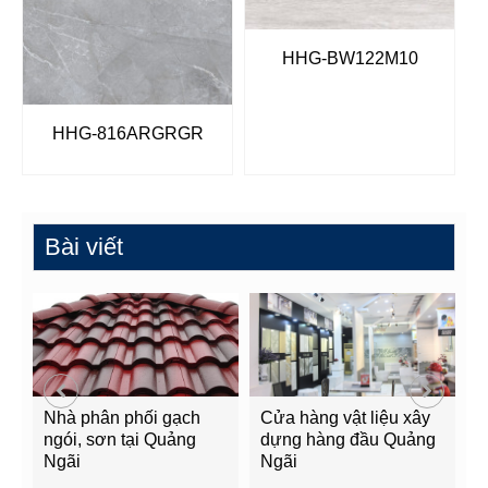
HHG-BW122M10
HHG-816ARGRGR
Bài viết
Nhà phân phối gạch
Cửa hàng vật liệu xây
C
ngói, sơn tại Quảng
dựng hàng đầu Quảng
t
Ngãi
Ngãi
Q