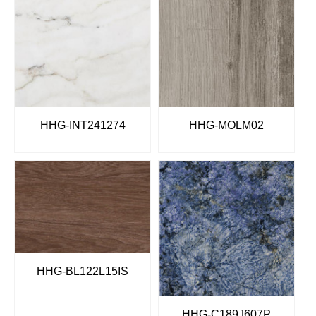
HHG-INT241274
HHG-MOLM02
HHG-BL122L15IS
HHG-C189J607P