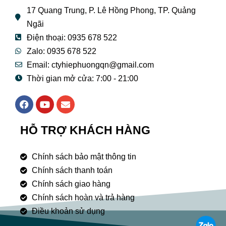
17 Quang Trung, P. Lê Hồng Phong, TP. Quảng
Ngãi
Điện thoại: 0935 678 522
Zalo: 0935 678 522
Email: ctyhiephuongqn@gmail.com
Thời gian mở cửa: 7:00 - 21:00
F
Y
E
a
o
n
c
u
v
e
t
e
HỖ TRỢ KHÁCH HÀNG
b
u
l
o
b
o
o
e
p
Chính sách bảo mật thông tin
k
e
Chính sách thanh toán
Chính sách giao hàng
Chính sách hoàn và trả hàng
Điều khoản sử dụng