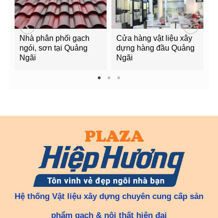
Nhà phân phối gạch
Cửa hàng vật liệu xây
C
ngói, sơn tại Quảng
dựng hàng đầu Quảng
t
Ngãi
Ngãi
Q
1
2
3
Hệ thống Vật liệu xây dựng chuyên cung cấp sản
phẩm gạch & nội thất hiện đại