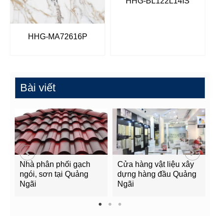
HHG-BL122L14IS
HHG-MA72616P
Bài viết
Nhà phân phối gạch
Cửa hàng vật liệu xây
C
ngói, sơn tại Quảng
dựng hàng đầu Quảng
t
Ngãi
Ngãi
Q
1
2
3