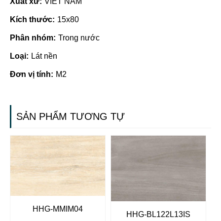
Xuất xứ:
VIET NAM
Kích thước:
15x80
Phân nhóm:
Trong nước
Loại:
Lát nền
Đơn vị tính:
M2
SẢN PHẨM TƯƠNG TỰ
HHG-MMIM04
HHG-BL122L13IS