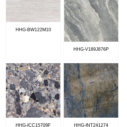
HHG-BW122M10
HHG-V189J876P
HHG-ICC15709F
HHG-INT241274