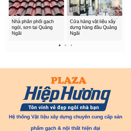
Nhà phân phối gạch
Cửa hàng vật liệu xây
C
ngói, sơn tại Quảng
dựng hàng đầu Quảng
t
Ngãi
Ngãi
Q
1
2
3
Hệ thống Vật liệu xây dựng chuyên cung cấp sản
phẩm gạch & nội thất hiện đại