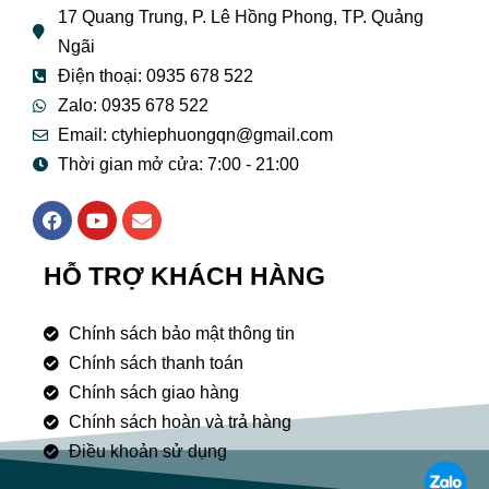
17 Quang Trung, P. Lê Hồng Phong, TP. Quảng
Ngãi
Điện thoại: 0935 678 522
Zalo: 0935 678 522
Email: ctyhiephuongqn@gmail.com
Thời gian mở cửa: 7:00 - 21:00
F
Y
E
a
o
n
c
u
v
e
t
e
HỖ TRỢ KHÁCH HÀNG
b
u
l
o
b
o
o
e
p
Chính sách bảo mật thông tin
k
e
Chính sách thanh toán
Chính sách giao hàng
Chính sách hoàn và trả hàng
Điều khoản sử dụng