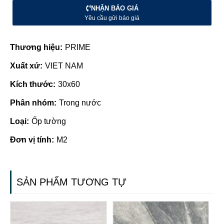
NHẬN BÁO GIÁ
Yêu cầu gửi báo giá
Thương hiệu:
PRIME
Xuất xứ:
VIET NAM
Kích thước:
30x60
Phân nhóm:
Trong nước
Loại:
Ốp tường
Đơn vị tính:
M2
SẢN PHẨM TƯƠNG TỰ