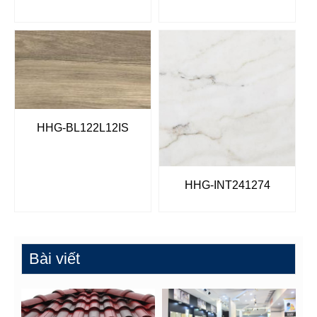
HHG-BL122L12IS
HHG-INT241274
Bài viết