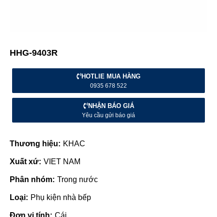
HHG-9403R
HOTLIE MUA HÀNG
0935 678 522
NHẬN BÁO GIÁ
Yêu cầu gửi báo giá
Thương hiệu:
KHAC
Xuất xứ:
VIET NAM
Phân nhóm:
Trong nước
Loại:
Phụ kiện nhà bếp
Đơn vị tính:
Cái