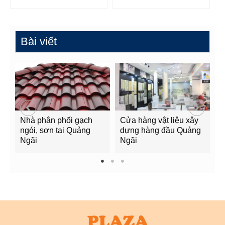
Bài viết
Nhà phân phối gạch
Cửa hàng vật liệu xây
C
ngói, sơn tại Quảng
dựng hàng đầu Quảng
t
Ngãi
Ngãi
Q
1
2
3