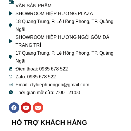
VẤN SẢN PHẨM
SHOWROOM HIỆP HƯƠNG PLAZA
18 Quang Trung, P. Lê Hồng Phong, TP. Quảng
Ngãi
SHOWROOM HIỆP HƯƠNG NGÓI GỐM ĐÁ
TRANG TRÍ
17 Quang Trung, P. Lê Hồng Phong, TP. Quảng
Ngãi
Điện thoại: 0935 678 522
Zalo: 0935 678 522
Email: ctyhiephuongqn@gmail.com
Thời gian mở cửa: 7:00 - 21:00
F
Y
E
a
o
n
c
u
v
e
t
e
HỖ TRỢ KHÁCH HÀNG
b
u
l
o
b
o