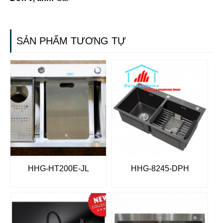
SẢN PHẨM TƯƠNG TỰ
HHG-HT200E-JL
HHG-8245-DPH