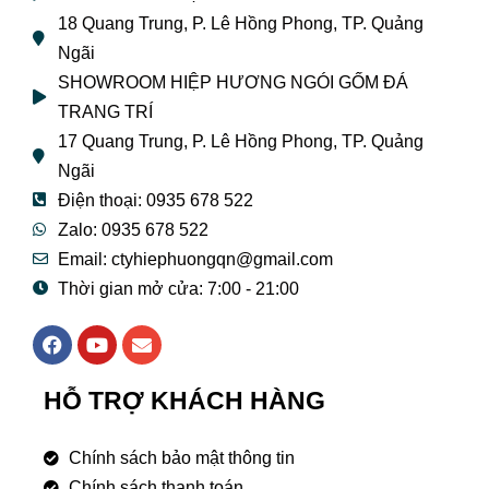
18 Quang Trung, P. Lê Hồng Phong, TP. Quảng
Ngãi
SHOWROOM HIỆP HƯƠNG NGÓI GỐM ĐÁ
TRANG TRÍ
17 Quang Trung, P. Lê Hồng Phong, TP. Quảng
Ngãi
Điện thoại: 0935 678 522
Zalo: 0935 678 522
Email: ctyhiephuongqn@gmail.com
Thời gian mở cửa: 7:00 - 21:00
F
Y
E
a
o
n
c
u
v
e
t
e
HỖ TRỢ KHÁCH HÀNG
b
u
l
o
b
o
o
e
p
Chính sách bảo mật thông tin
k
e
Chính sách thanh toán