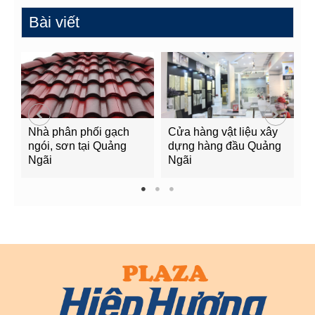
Bài viết
Nhà phân phối gạch
Cửa hàng vật liệu xây
C
ngói, sơn tại Quảng
dựng hàng đầu Quảng
t
Ngãi
Ngãi
Q
1
2
3