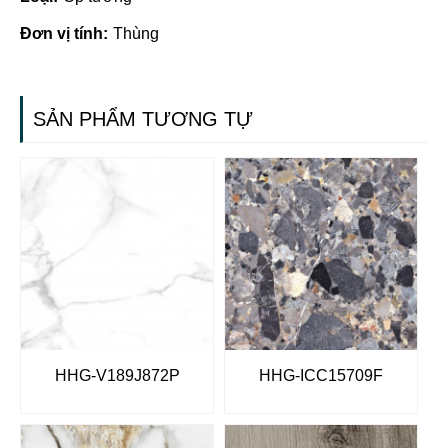
Đơn vị tính:
Thùng
SẢN PHẨM TƯƠNG TỰ
HHG-V189J872P
HHG-ICC15709F