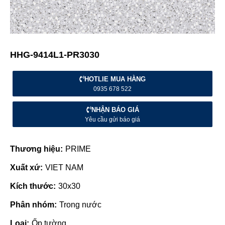
HHG-9414L1-PR3030
HOTLIE MUA HÀNG
0935 678 522
NHẬN BÁO GIÁ
Yêu cầu gửi báo giá
Thương hiệu:
PRIME
Xuất xứ:
VIET NAM
Kích thước:
30x30
Phân nhóm:
Trong nước
Loại:
Ốp tường