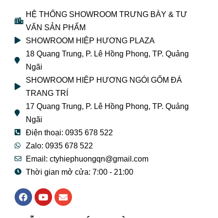
HỆ THỐNG SHOWROOM TRƯNG BÀY & TƯ
VẤN SẢN PHẨM
SHOWROOM HIỆP HƯƠNG PLAZA
18 Quang Trung, P. Lê Hồng Phong, TP. Quảng
Ngãi
SHOWROOM HIỆP HƯƠNG NGÓI GỐM ĐÁ
TRANG TRÍ
17 Quang Trung, P. Lê Hồng Phong, TP. Quảng
Ngãi
Điện thoại: 0935 678 522
Zalo: 0935 678 522
Email: ctyhiephuongqn@gmail.com
Thời gian mở cửa: 7:00 - 21:00
F
Y
E
a
o
n
c
u
v