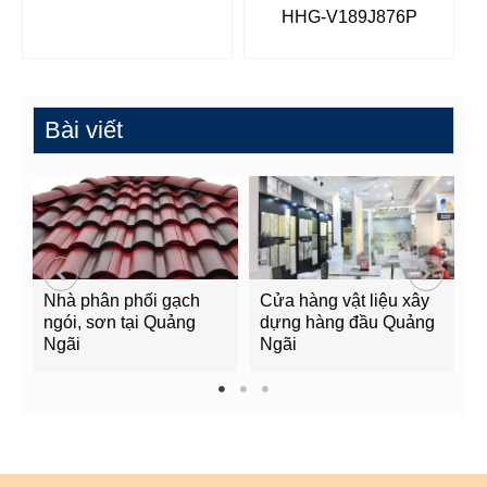
HHG-V189J876P
Bài viết
Nhà phân phối gạch
Cửa hàng vật liệu xây
C
ngói, sơn tại Quảng
dựng hàng đầu Quảng
t
Ngãi
Ngãi
Q
1
2
3