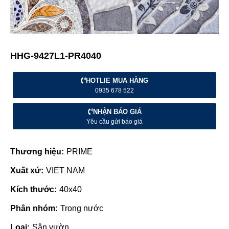
HHG-9427L1-PR4040
HOTLIE MUA HÀNG
0935 678 522
NHẬN BÁO GIÁ
Yêu cầu gửi báo giá
Thương hiệu:
PRIME
Xuất xứ:
VIET NAM
Kích thước:
40x40
Phân nhóm:
Trong nước
Loại:
Sân vườn