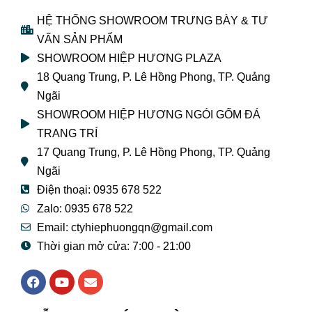
HỆ THỐNG SHOWROOM TRƯNG BÀY & TƯ
VẤN SẢN PHẨM
SHOWROOM HIỆP HƯƠNG PLAZA
18 Quang Trung, P. Lê Hồng Phong, TP. Quảng
Ngãi
SHOWROOM HIỆP HƯƠNG NGÓI GỐM ĐÁ
TRANG TRÍ
17 Quang Trung, P. Lê Hồng Phong, TP. Quảng
Ngãi
Điện thoại: 0935 678 522
Zalo: 0935 678 522
Email: ctyhiephuongqn@gmail.com
Thời gian mở cửa: 7:00 - 21:00
F
Y
E
a
o
n
c
u
v