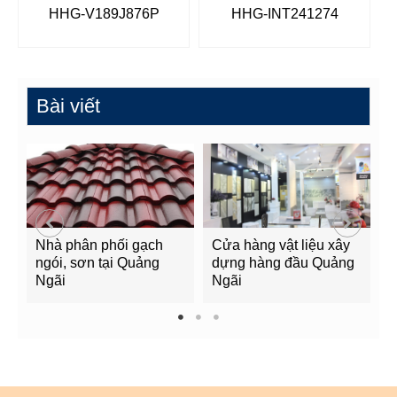
HHG-V189J876P
HHG-INT241274
Bài viết
Nhà phân phối gạch
Cửa hàng vật liệu xây
C
ngói, sơn tại Quảng
dựng hàng đầu Quảng
t
Ngãi
Ngãi
Q
1
2
3