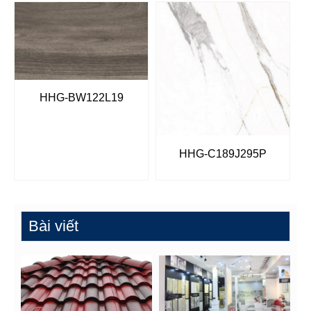
HHG-BW122L19
HHG-C189J295P
Bài viết