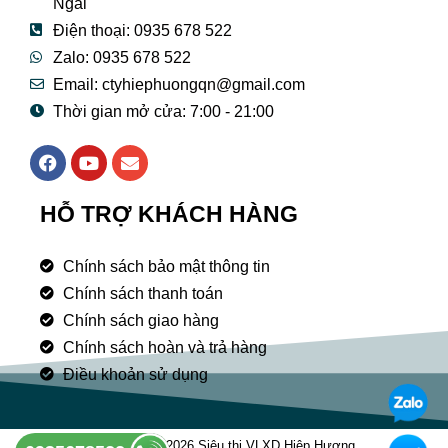
Ngãi
Điện thoại: 0935 678 522
Zalo: 0935 678 522
Email: ctyhiephuongqn@gmail.com
Thời gian mở cửa: 7:00 - 21:00
F
Y
E
a
o
n
c
u
v
e
t
e
HỖ TRỢ KHÁCH HÀNG
b
u
l
o
b
o
o
e
p
Chính sách bảo mật thông tin
k
e
Chính sách thanh toán
Chính sách giao hàng
Chính sách hoàn và trả hàng
Điều khoản sử dụng
Copyright © 2026 Siêu thị VLXD Hiệp Hương