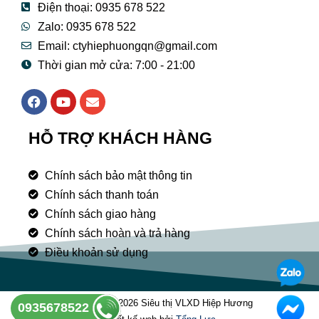
Điện thoại: 0935 678 522
Zalo: 0935 678 522
Email: ctyhiephuongqn@gmail.com
Thời gian mở cửa: 7:00 - 21:00
F
Y
E
a
o
n
c
u
v
e
t
e
HỖ TRỢ KHÁCH HÀNG
b
u
l
o
b
o
o
e
p
Chính sách bảo mật thông tin
k
e
Chính sách thanh toán
Chính sách giao hàng
Chính sách hoàn và trả hàng
Điều khoản sử dụng
Copyright © 2026 Siêu thị VLXD Hiệp Hương
0935678522