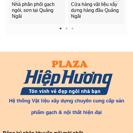
Nhà phân phối gạch
Cửa hàng vật liệu xây
C
ngói, sơn tại Quảng
dựng hàng đầu Quảng
t
Ngãi
Ngãi
Q
1
2
3
Hệ thống Vật liệu xây dựng chuyên cung cấp sản
phẩm gạch & nội thất hiện đại