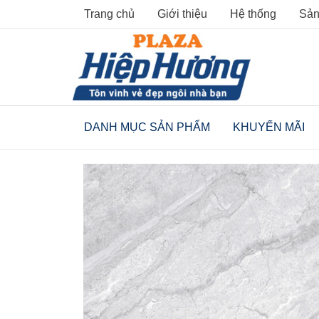
Skip
Trang chủ
Giới thiệu
Hệ thống
Sản
to
content
DANH MỤC SẢN PHẨM
KHUYẾN MÃI