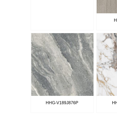
H
HHG-V189J876P
H