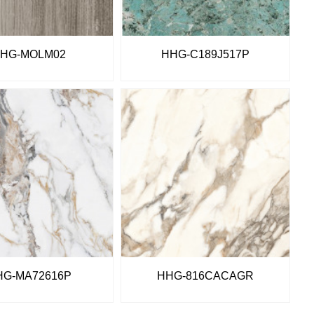
HG-MOLM02
HHG-C189J517P
HG-MA72616P
HHG-816CACAGR