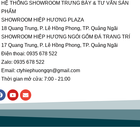
HỆ THỐNG SHOWROOM TRƯNG BÀY & TƯ VẤN SẢN
PHẨM
SHOWROOM HIỆP HƯƠNG PLAZA
18 Quang Trung, P. Lê Hồng Phong, TP. Quảng Ngãi
SHOWROOM HIỆP HƯƠNG NGÓI GỐM ĐÁ TRANG TRÍ
17 Quang Trung, P. Lê Hồng Phong, TP. Quảng Ngãi
Điện thoại: 0935 678 522
Zalo: 0935 678 522
Email: ctyhiephuongqn@gmail.com
Thời gian mở cửa: 7:00 - 21:00
F
Y
E
a
o
n
c
u
v
e
t
e
b
u
l
o
b
o
o
e
p
k
e