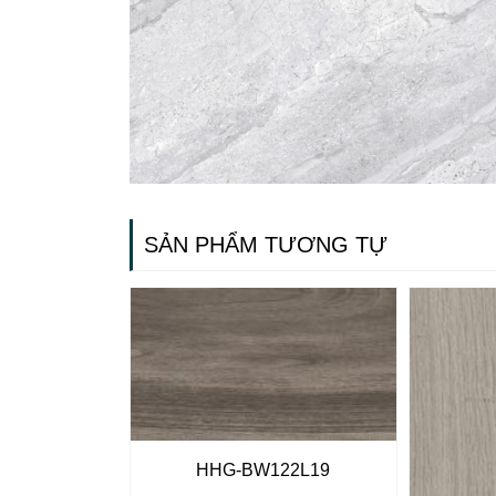
SẢN PHẨM TƯƠNG TỰ
Gạch ốp lát
HHG-BW122L19
Ngãi