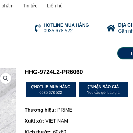
 phẩm
Tin tức
Liên hệ
HOTLINE MUA HÀNG
ĐỊA C
0935 678 522
Gần nh
T
HHG-9724L2-PR6060
HOTLIE MUA HÀNG
NHẬN BÁO GIÁ
0935 678 522
Yêu cầu gửi báo giá
Thương hiệu:
PRIME
Xuất xứ:
VIET NAM
Kích thước:
60x60