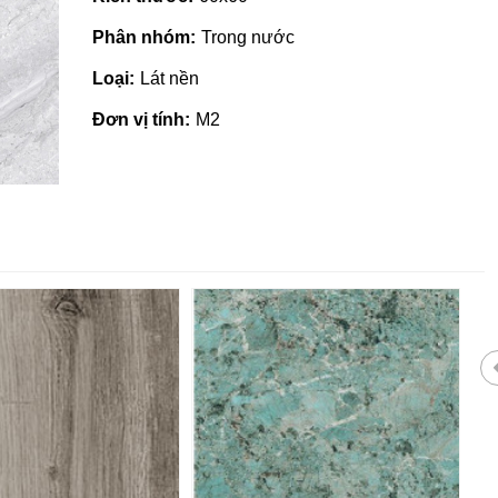
Phân nhóm:
Trong nước
Loại:
Lát nền
Đơn vị tính:
M2
 giá rẻ tại Quảng
Nhà phân phối gạch ngói, sơn
tại Quảng Ngãi