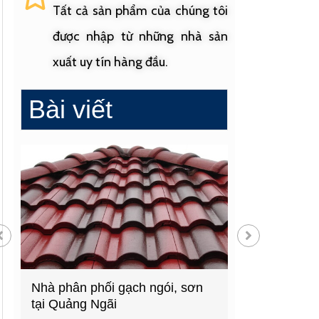
Tất cả sản phẩm của chúng tôi
được nhập từ những nhà sản
xuất uy tín hàng đầu.
Bài viết
Cửa hàng vật liệu xây dựng
Cửa hàng cung
hàng đầu Quảng Ngãi
sinh uy tín tạ