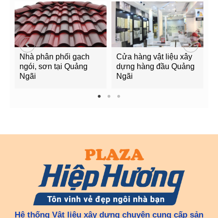
Nhà phân phối gạch
Cửa hàng vật liệu xây
C
ngói, sơn tại Quảng
dựng hàng đầu Quảng
t
Ngãi
Ngãi
Q
1
2
3
Hệ thống Vật liệu xây dựng chuyên cung cấp sản