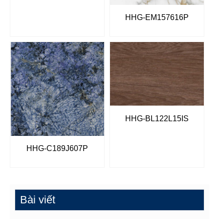
HHG-EM157616P
HHG-BL122L15IS
HHG-C189J607P
Bài viết