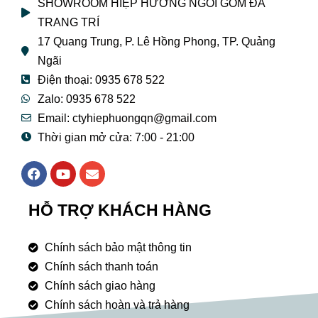
SHOWROOM HIỆP HƯƠNG NGÓI GỐM ĐÁ
TRANG TRÍ
17 Quang Trung, P. Lê Hồng Phong, TP. Quảng
Ngãi
Điện thoại: 0935 678 522
Zalo: 0935 678 522
Email: ctyhiephuongqn@gmail.com
Thời gian mở cửa: 7:00 - 21:00
F
Y
E
a
o
n
c
u
v
e
t
e
HỖ TRỢ KHÁCH HÀNG
b
u
l
o
b
o
o
e
p
Chính sách bảo mật thông tin
k
e
Chính sách thanh toán
Chính sách giao hàng
Chính sách hoàn và trả hàng