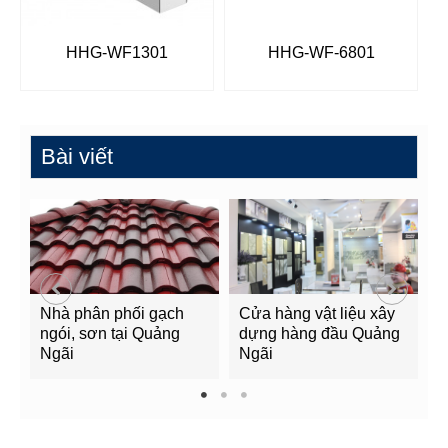
HHG-WF1301
HHG-WF-6801
Bài viết
Nhà phân phối gạch
Cửa hàng vật liệu xây
C
ngói, sơn tại Quảng
dựng hàng đầu Quảng
t
Ngãi
Ngãi
Q
1
2
3