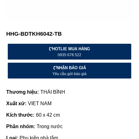
HHG-BDTKH6042-TB
HOTLIE MUA HÀNG
0935 678 522
NHẬN BÁO GIÁ
Yêu cầu gửi báo giá
Thương hiệu:
THÁI BÌNH
Xuất xứ:
VIET NAM
Kích thước:
60 x 42 cm
Phân nhóm:
Trong nước
Loại:
Phụ kiện nhà tắm