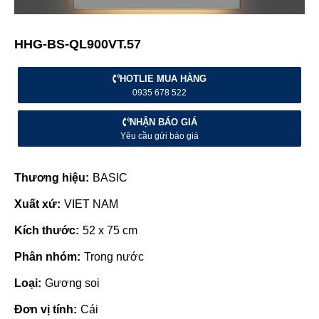
HHG-BS-QL900VT.57
HOTLIE MUA HÀNG
0935 678 522
NHẬN BÁO GIÁ
Yêu cầu gửi báo giá
Thương hiệu:
BASIC
Xuất xứ:
VIET NAM
Kích thước:
52 x 75 cm
Phân nhóm:
Trong nước
Loại:
Gương soi
Đơn vị tính:
Cái