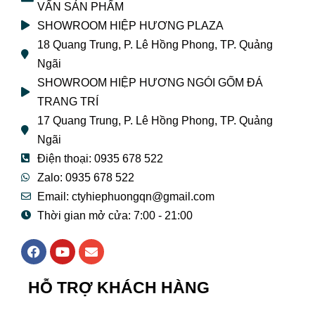
VẤN SẢN PHẨM
SHOWROOM HIỆP HƯƠNG PLAZA
18 Quang Trung, P. Lê Hồng Phong, TP. Quảng
Ngãi
SHOWROOM HIỆP HƯƠNG NGÓI GỐM ĐÁ
TRANG TRÍ
17 Quang Trung, P. Lê Hồng Phong, TP. Quảng
Ngãi
Điện thoại: 0935 678 522
Zalo: 0935 678 522
Email: ctyhiephuongqn@gmail.com
Thời gian mở cửa: 7:00 - 21:00
F
Y
E
a
o
n
c
u
v
e
t
e
HỖ TRỢ KHÁCH HÀNG
b
u
l
o
b
o