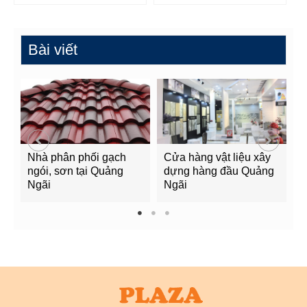
Bài viết
Nhà phân phối gạch
Cửa hàng vật liệu xây
C
ngói, sơn tại Quảng
dựng hàng đầu Quảng
t
Ngãi
Ngãi
Q
1
2
3