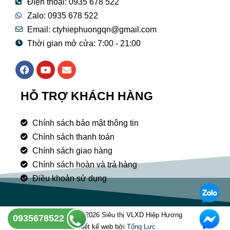
Điện thoại: 0935 678 522
Zalo: 0935 678 522
Email: ctyhiephuongqn@gmail.com
Thời gian mở cửa: 7:00 - 21:00
F
Y
E
a
o
n
c
u
v
e
t
e
HỖ TRỢ KHÁCH HÀNG
b
u
l
o
b
o
o
e
p
Chính sách bảo mật thông tin
k
e
Chính sách thanh toán
Chính sách giao hàng
Chính sách hoàn và trả hàng
Điều khoản sử dụng
Copyright © 2026 Siêu thị VLXD Hiệp Hương
0935678522
Thiết kế web bởi
Tổng Lưc