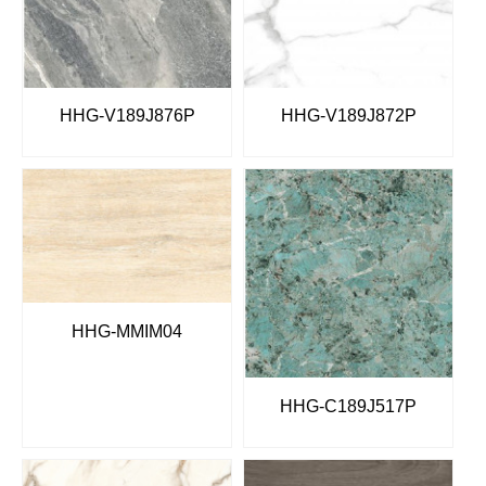
HHG-V189J876P
HHG-V189J872P
HHG-MMIM04
HHG-C189J517P