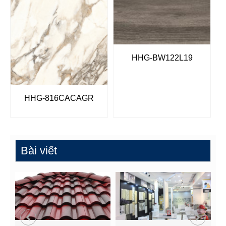
HHG-BW122L19
HHG-816CACAGR
Bài viết