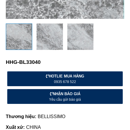
HHG-BL33040
HOTLIE MUA HÀNG
0935 678 522
NHẬN BÁO GIÁ
Yêu cầu gửi báo giá
Thương hiệu:
BELLISSIMO
Xuất xứ:
CHINA