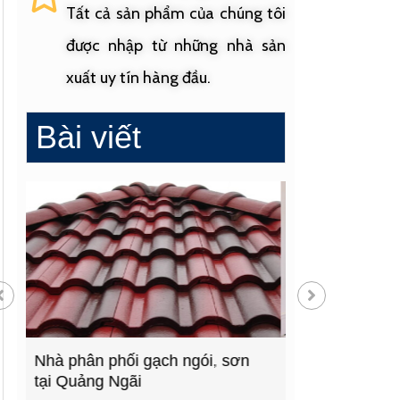
Tất cả sản phẩm của chúng tôi
được nhập từ những nhà sản
xuất uy tín hàng đầu.
Bài viết
Cửa hàng vật liệu xây dựng
Cửa hàng cung
hàng đầu Quảng Ngãi
sinh uy tín tạ