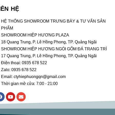
IÊN HỆ
HỆ THỐNG SHOWROOM TRƯNG BÀY & TƯ VẤN SẢN
PHẨM
SHOWROOM HIỆP HƯƠNG PLAZA
18 Quang Trung, P. Lê Hồng Phong, TP. Quảng Ngãi
SHOWROOM HIỆP HƯƠNG NGÓI GỐM ĐÁ TRANG TRÍ
17 Quang Trung, P. Lê Hồng Phong, TP. Quảng Ngãi
Điện thoại: 0935 678 522
Zalo: 0935 678 522
Email: ctyhiephuongqn@gmail.com
Thời gian mở cửa: 7:00 - 21:00
F
Y
E
a
o
n
c
u
v
e
t
e
b
u
l