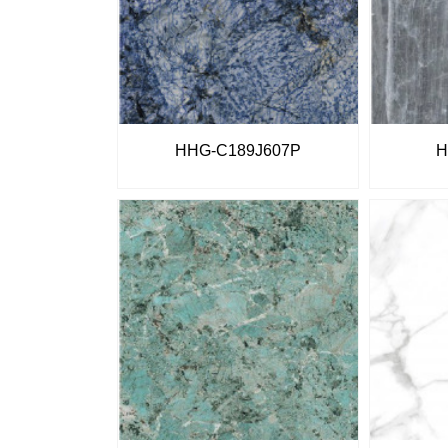
HHG-C189J607P
H