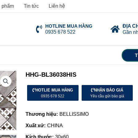
 phẩm
Tin tức
Liên hệ
HOTLINE MUA HÀNG
ĐỊA C
0935 678 522
Gần nh
T
HHG-BL36038HIS
HOTLIE MUA HÀNG
NHẬN BÁO GIÁ
0935 678 522
Yêu cầu gửi báo giá
Thương hiệu:
BELLISSIMO
Xuất xứ:
CHINA
Kích thước:
30x60