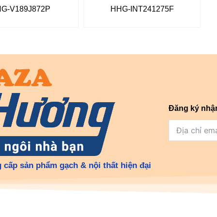
G-V189J872P
HHG-INT241275F
Đăng ký nhậ
 cấp sản phẩm gạch & nội thất hiện đại