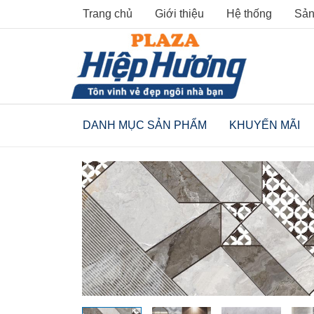
Skip
Trang chủ
Giới thiệu
Hệ thống
Sản
to
content
DANH MỤC SẢN PHẨM
KHUYẾN MÃI