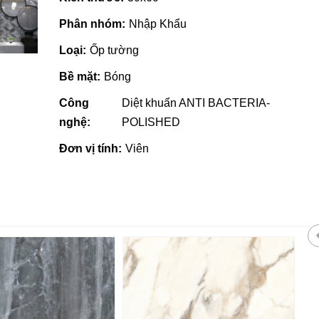
Phân nhóm:
Nhập Khẩu
Loại:
Ốp tường
Bề mặt:
Bóng
Công
Diệt khuẩn ANTI BACTERIA-
nghệ:
POLISHED
Đơn vị tính:
Viên
 giá rẻ tại Quảng
Nhà phân phối gạch ngói, sơn
tại Quảng Ngãi