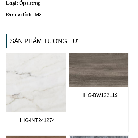
Loại:
Ốp tường
Đơn vị tính:
M2
SẢN PHẨM TƯƠNG TỰ
HHG-BW122L19
HHG-INT241274