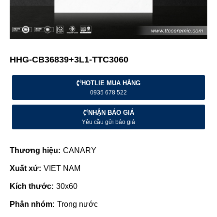
HHG-CB36839+3L1-TTC3060
HOTLIE MUA HÀNG
0935 678 522
NHẬN BÁO GIÁ
Yêu cầu gửi báo giá
Thương hiệu:
CANARY
Xuất xứ:
VIET NAM
Kích thước:
30x60
Phân nhóm:
Trong nước