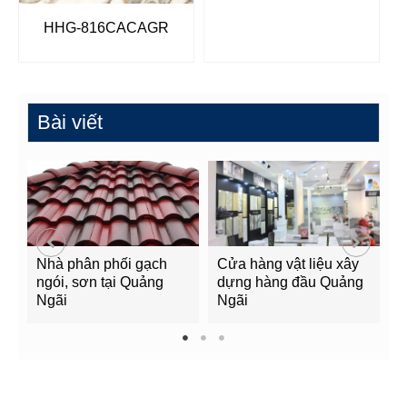
HHG-816CACAGR
Bài viết
Nhà phân phối gạch
Cửa hàng vật liệu xây
C
ngói, sơn tại Quảng
dựng hàng đầu Quảng
t
Ngãi
Ngãi
Q
1
2
3