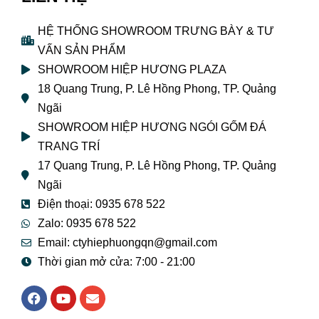
HỆ THỐNG SHOWROOM TRƯNG BÀY & TƯ
VẤN SẢN PHẨM
SHOWROOM HIỆP HƯƠNG PLAZA
18 Quang Trung, P. Lê Hồng Phong, TP. Quảng
Ngãi
SHOWROOM HIỆP HƯƠNG NGÓI GỐM ĐÁ
TRANG TRÍ
17 Quang Trung, P. Lê Hồng Phong, TP. Quảng
Ngãi
Điện thoại: 0935 678 522
Zalo: 0935 678 522
Email: ctyhiephuongqn@gmail.com
Thời gian mở cửa: 7:00 - 21:00
F
Y
E
a
o
n
c
u
v